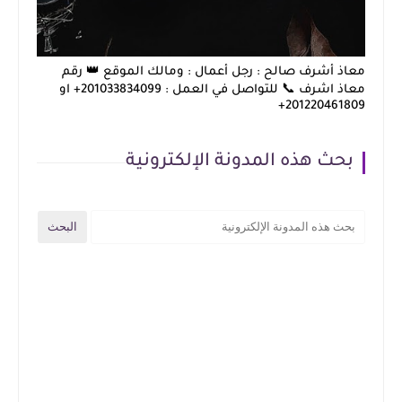
معاذ أشرف صالح : رجل أعمال : ومالك الموقع 👑 رقم
معاذ اشرف 📞 للتواصل في العمل : 201033834099+ او
201220461809+
بحث هذه المدونة الإلكترونية