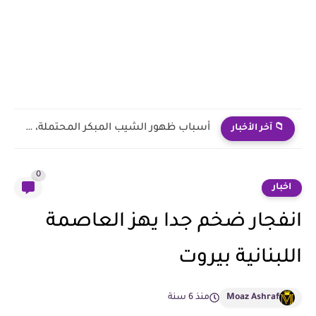
طرق متنوعة للعناية بالأظافر
📁 آخر الأخبار
0
اخبار
انفجار ضخم جدا يهز العاصمة
اللبنانية بيروت
Moaz Ashraf
منذ 6 سنة