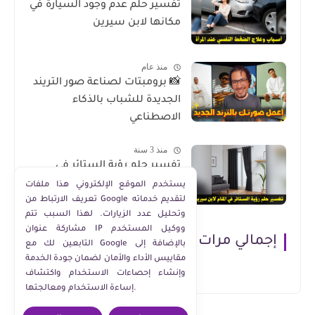
تفسير حلم عدم وجود السيارة في
مكانها لابن سيرين
منذ عام
📸 برومبتات لصناعة صور التريند
الجديدة للشباب بالذكاء
الاصطناعي
منذ 3 سنة
تفسير حلم رؤية الستائر في
المنام لابن سيرين
يستخدم الموقع الإلكتروني هذا ملفات
تعريف الارتباط من Google لتقديم خدماته
وتحليل عدد الزيارات. لهذا السبب تتم
مشاركة عنوان IP ووكيل المستخدم
إجمالي مرات مشاهدة الصفحة
التابعين لك مع Google بالإضافة إلى
مقاييس الأداء والأمان لضمان جودة الخدمة
وإنشاء إحصاءات الاستخدام واكتشاف
إساءة الاستخدام ومعالجتها.