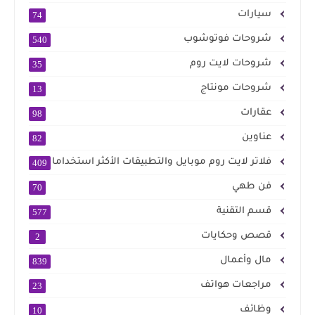
سيارات
74
شروحات فوتوشوب
540
شروحات لايت روم
35
شروحات مونتاج
13
عقارات
98
عناوين
82
فلاتر لايت روم موبايل والتطبيقات الأكثر استخداما
409
فن طهي
70
قسم التقنية
577
قصص وحكايات
2
مال وأعمال
839
مراجعات هواتف
23
وظائف
10