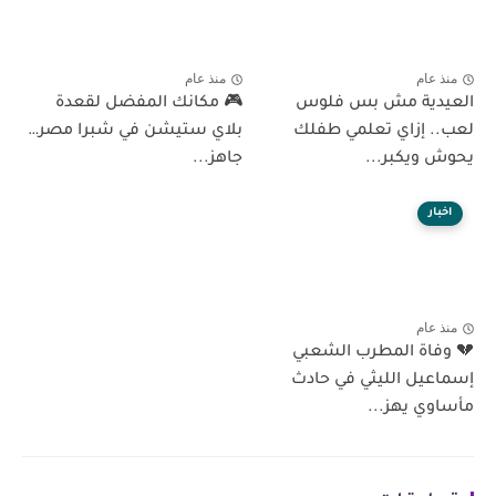
منذ عام
منذ عام
العيدية مش بس فلوس
🎮 مكانك المفضل لقعدة
لعب.. إزاي تعلمي طفلك
بلاي ستيشن في شبرا مصر…
يحوش ويكبر...
جاهز...
اخبار
منذ عام
💔 وفاة المطرب الشعبي
إسماعيل الليثي في حادث
مأساوي يهز...