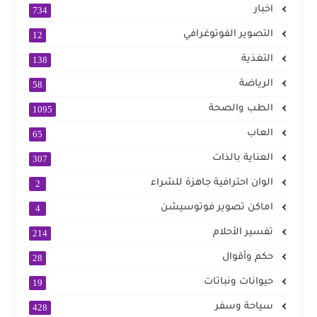
اخبار
734
التصوير الفوتوغرافي
12
التغذية
138
الرياضة
58
الطب والصحة
1095
العاب
65
العناية بالذات
307
الوان احترافية جاهزة للشراء
2
اماكن تصوير فوتوسيشن
4
تفسير الأحلام
214
حكم وأقوال
28
حيوانات ونباتات
19
سياحة وسفر
428