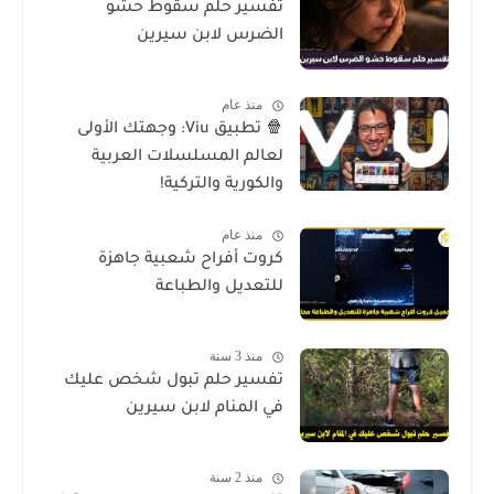
تفسير حلم سقوط حشو
الضرس لابن سيرين
منذ عام
🍿 تطبيق Viu: وجهتك الأولى
لعالم المسلسلات العربية
والكورية والتركية!
منذ عام
كروت أفراح شعبية جاهزة
للتعديل والطباعة
منذ 3 سنة
تفسير حلم تبول شخص عليك
في المنام لابن سيرين
منذ 2 سنة