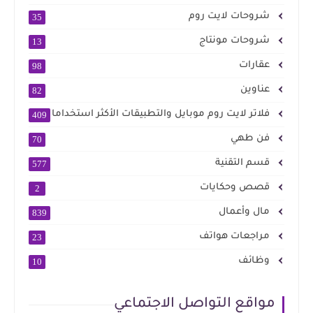
شروحات لايت روم
35
شروحات مونتاج
13
عقارات
98
عناوين
82
فلاتر لايت روم موبايل والتطبيقات الأكثر استخداما
409
فن طهي
70
قسم التقنية
577
قصص وحكايات
2
مال وأعمال
839
مراجعات هواتف
23
وظائف
10
مواقع التواصل الاجتماعي