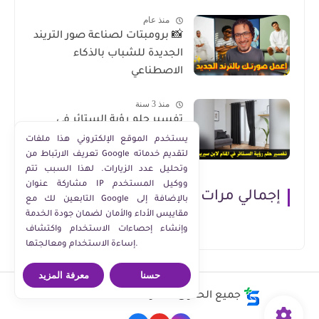
منذ عام
📸 برومبتات لصناعة صور التريند
الجديدة للشباب بالذكاء
الاصطناعي
منذ 3 سنة
تفسير حلم رؤية الستائر في
المنام لابن سيرين
يستخدم الموقع الإلكتروني هذا ملفات
تعريف الارتباط من Google لتقديم خدماته
وتحليل عدد الزيارات. لهذا السبب تتم
مشاركة عنوان IP ووكيل المستخدم
إجمالي مرات مشاهدة الصفحة
التابعين لك مع Google بالإضافة إلى
مقاييس الأداء والأمان لضمان جودة الخدمة
وإنشاء إحصاءات الاستخدام واكتشاف
إساءة الاستخدام ومعالجتها.
حسنا
معرفة المزيد
جميع الحقوق محفوظة ©
Moaz Ashraf