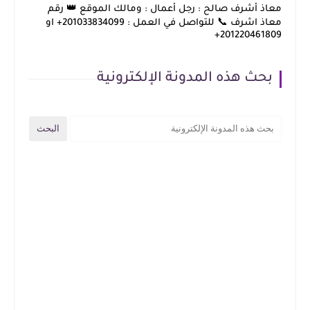
معاذ أشرف صالح : رجل أعمال : ومالك الموقع 👑 رقم
معاذ اشرف 📞 للتواصل في العمل : 201033834099+ او
201220461809+
بحث هذه المدونة الإلكترونية