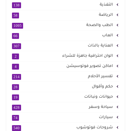
التغذية
138
الرياضة
58
الطب والصحة
1095
العاب
66
العناية بالذات
307
الوان احترافية جاهزة للشراء
2
اماكن تصوير فوتوسيشن
4
تفسير الأحلام
214
حكم وأقوال
28
حيوانات ونباتات
19
سياحة وسفر
428
سيارات
74
شروحات فوتوشوب
540