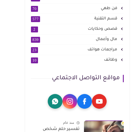
فن طهي
70
قسم التقنية
577
قصص وحكايات
2
مال وأعمال
839
مراجعات هواتف
23
وظائف
10
مواقع التواصل الاجتماعي
منذ عام
تفسير حلم شخص