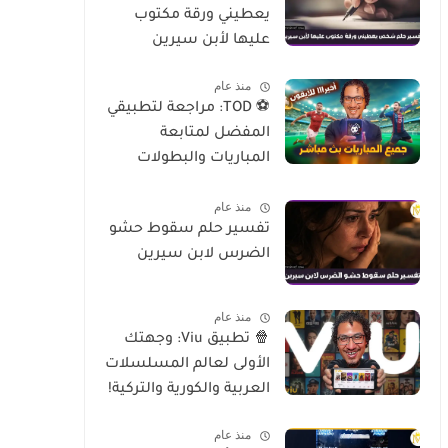
يعطيني ورقة مكتوب
عليها لأبن سيرين
منذ عام
⚽ TOD: مراجعة لتطبيقي
المفضل لمتابعة
المباريات والبطولات
العالمية على الموبايل
منذ عام
تفسير حلم سقوط حشو
الضرس لابن سيرين
منذ عام
🍿 تطبيق Viu: وجهتك
الأولى لعالم المسلسلات
العربية والكورية والتركية!
منذ عام