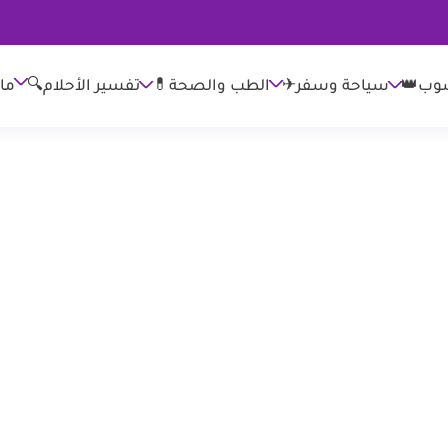
وب👑
الطب والصحة💊
تفسير الأحلام🔍
ما
سياحة وسفر✈