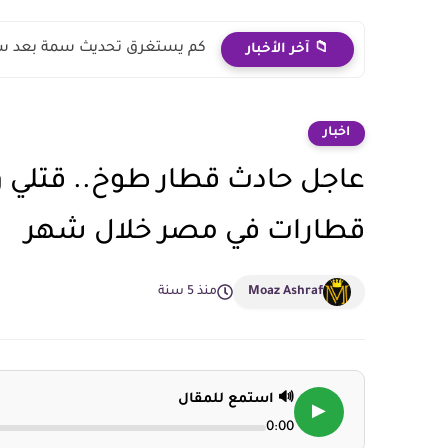
كم يستغرق تحديث سمة بعد سدا
📁 آخر الأخبار
اخبار
عاجل حادث قطار طوخ.. قتلي 
قطارات في مصر خلال شهر
Moaz Ashraf
منذ 5 سنة
🔊 استمع للمقال
▶
0:00