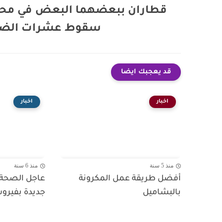
قطاران ببعضهما البعض في محا
سقوط عشرات الضحاي
قد يعجبك ايضا
اخبار
اخبار
منذ 5 سنة
منذ 6 سنة
أفضل طريقة عمل المكرونة
بالبشاميل
جديدة بفيروس ك