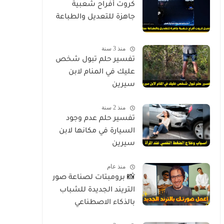
كروت أفراح شعبية
جاهزة للتعديل والطباعة
منذ 3 سنة
تفسير حلم تبول شخص
عليك في المنام لابن
سيرين
منذ 2 سنة
تفسير حلم عدم وجود
السيارة في مكانها لابن
سيرين
منذ عام
📸 برومبتات لصناعة صور
التريند الجديدة للشباب
بالذكاء الاصطناعي