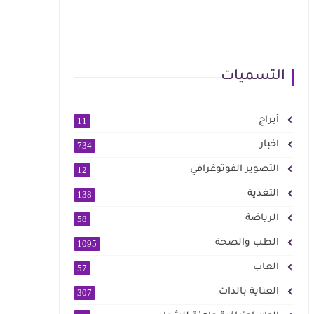
التسميات
أبراج
11
اخبار
734
التصوير الفوتوغرافي
12
التغذية
138
الرياضة
58
الطب والصحة
1095
العاب
57
العناية بالذات
307