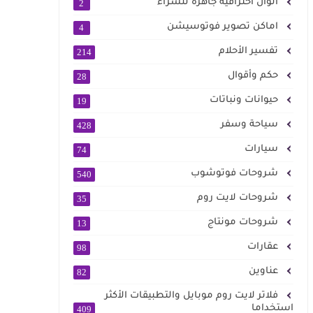
الوان احترافية جاهزة للشراء
2
اماكن تصوير فوتوسيشن
4
تفسير الأحلام
214
حكم وأقوال
28
حيوانات ونباتات
19
سياحة وسفر
428
سيارات
74
شروحات فوتوشوب
540
شروحات لايت روم
35
شروحات مونتاج
13
عقارات
98
عناوين
82
فلاتر لايت روم موبايل والتطبيقات الأكثر
استخداما
409