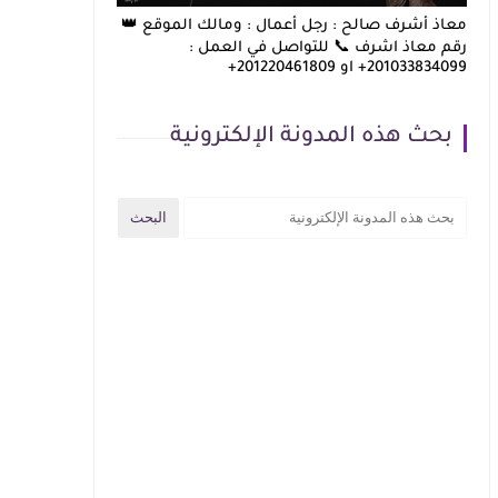
معاذ أشرف صالح : رجل أعمال : ومالك الموقع 👑
رقم معاذ اشرف 📞 للتواصل في العمل :
201033834099+ او 201220461809+
بحث هذه المدونة الإلكترونية