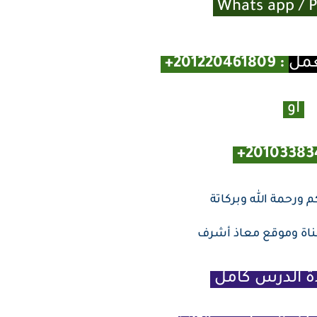
عمل
:
201220461809+
او
20103383
 ورحمة الله وبركاتة
قناة وموقع معاذ أشرف
 الدرس كامل