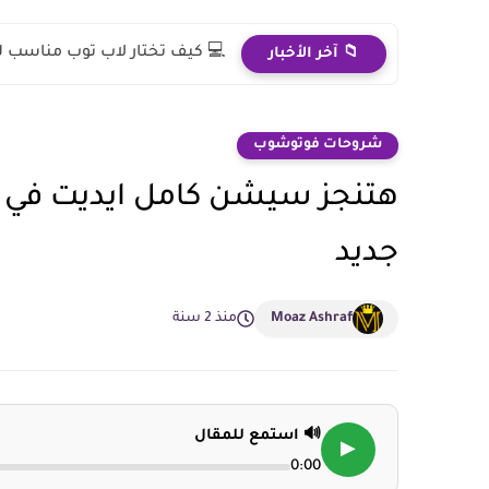
💻 كيف تختار لاب توب مناسب 
📁 آخر الأخبار
شروحات فوتوشوب
هتنجز سيشن كامل ايديت في
جديد
Moaz Ashraf
منذ 2 سنة
🔊 استمع للمقال
▶
0:00