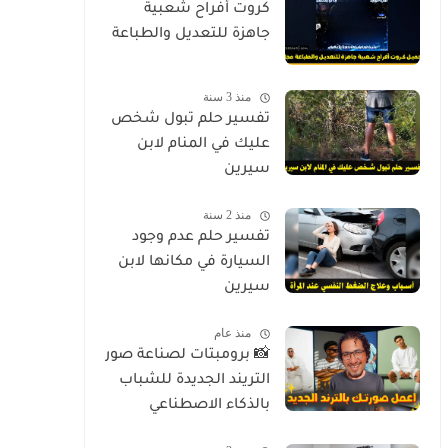
كروت أفراح شعبية
جاهزة للتعديل والطباعة
منذ 3 سنة
تفسير حلم تبول شخص
عليك في المنام لابن
سيرين
منذ 2 سنة
تفسير حلم عدم وجود
السيارة في مكانها لابن
سيرين
منذ عام
📸 برومبتات لصناعة صور
التريند الجديدة للشباب
بالذكاء الاصطناعي