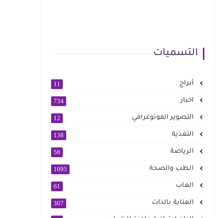
التسميات
أبراج
11
اخبار
734
التصوير الفوتوغرافي
12
التغذية
138
الرياضة
58
الطب والصحة
1095
العاب
61
العناية بالذات
307