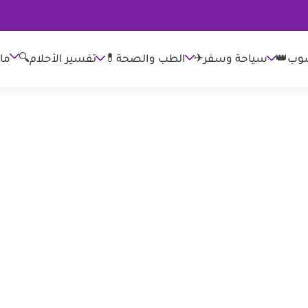
وب👑
الطب والصحة💊
تفسير الأحلام🔍
ما
سياحة وسفر✈