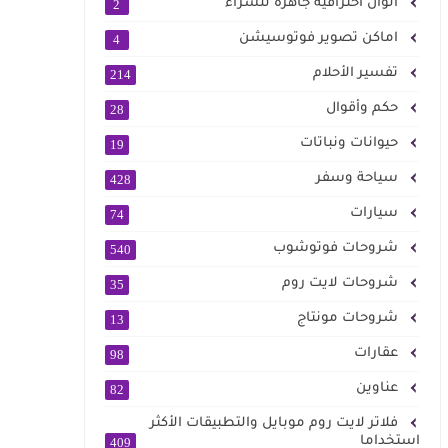
الوان احترافية جاهزة للشراء
2
اماكن تصوير فوتوسيشن
4
تفسير الأحلام
214
حكم وأقوال
28
حيوانات ونباتات
19
سياحة وسفر
428
سيارات
74
شروحات فوتوشوب
540
شروحات لايت روم
35
شروحات مونتاج
13
عقارات
98
عناوين
82
فلاتر لايت روم موبايل والتطبيقات الأكثر
استخداما
409