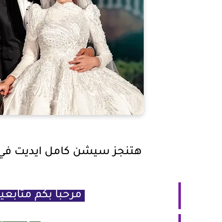
هتنجز سيشن كامل ايديت في
مرحبا بكم متابع