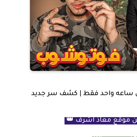
 ساعه واحد فقط | كشف سر جديد
ين موقع معاذ اشرف
👑