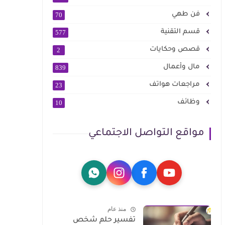
فن طهي
70
قسم التقنية
577
قصص وحكايات
2
مال وأعمال
839
مراجعات هواتف
23
وظائف
10
مواقع التواصل الاجتماعي
منذ عام
تفسير حلم شخص