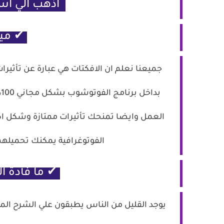
اذهب الي اس
✔ ميز
جميعنا نعلم ان الافكتات هي عبارة عن تأثير
ب
العمل وايضا تمنحك تأثيرات ممتازة وشكل اكثر
الفوتوغرافية يمكنك تحميل
✔ ما فأدة ا
يوجد القليل من الناس يطبقون علي الشرح ال