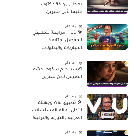
يعطيني ورقة مكتوب
عليها لأبن سيرين
منذ عام
⚽ TOD: مراجعة لتطبيقي
المفضل لمتابعة
المباريات والبطولات
العالمية على الموبايل
منذ عام
تفسير حلم سقوط حشو
الضرس لابن سيرين
منذ عام
🍿 تطبيق Viu: وجهتك
الأولى لعالم المسلسلات
العربية والكورية والتركية!
منذ عام