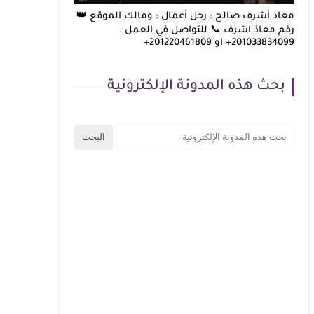
معاذ أشرف صالح : رجل أعمال : ومالك الموقع 👑
رقم معاذ اشرف 📞 للتواصل في العمل :
201033834099+ او 201220461809+
بحث هذه المدونة الإلكترونية