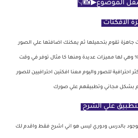
فل الموضوع▶📸👇
ة الافكتات
ات جاهزة تقوم بتحميلها ثم يمكنك اضافتها علي الصور
داخل برنامج الفوتوشوب بشكل مجاني 100% وهي لها مميزات عديدة ومنها كا مثال توفر في وقت
 احترافية للصور واليوم معنا افكتين احترافيين للصور
هم بشكل مجاني وتطبيقهم علي صورك
لتطبيق علي الشرح
موجود بالدرس ودوري ليس هو اني اشرح فقط واقدم لك