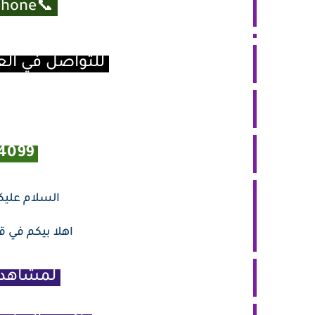
📞Whats app / Phone
للتواصل في ال
4099+
السلام عليكم
اهلا بيكم في 
لمشاهدة