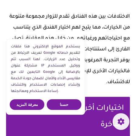
الاختلافات بين هذه الفنادق تقدم للزوار مجموعة متنوعة
من الخيارات، مما يتيح لهم اختيار الفندق الذي يتناسب
مع احتياجاتهم ورغباتهم. من خلال هذه المقارنة، تصل
يستخدم الموقع الإلكتروني هذا ملفات
القارئ إلى استنتاجات حول ما يميز كل فندق وأي منها قد
تعريف الارتباط من Google لتقديم خدماته
يوفر التجربة المرغوبة. ومع ذلك، لم تنتهِ قصتنا بعد،
وتحليل عدد الزيارات. لهذا السبب تتم
مشاركة عنوان IP ووكيل المستخدم
فالخيارات الأخرى للإقامة الفاخرة في دبي تنتظرنا
التابعين لك مع Google بالإضافة إلى
مقاييس الأداء والأمان لضمان جودة الخدمة
للاكتشاف.
وإنشاء إحصاءات الاستخدام واكتشاف
إساءة الاستخدام ومعالجتها.
حسنا
معرفة المزيد
اختيارات أخرى في دبي للإقامة
الفاخرة