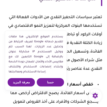
تعتبر سياسات التحفيز النقدي من الأدوات الفعالة التي
تستخدمها البنوك المركزية لتعزيز النمو الاقتصادي في
أوقات الركود أو تباطؤ النمو. تهدف هذه السياسات إلى
يستخدم الموقع الإلكتروني هذا ملفات
تعريف الارتباط من Google لتقديم خدماته
زيادة الكتلة النقدية في الاقتصاد من خلال خفض أسعار
وتحليل عدد الزيارات. لهذا السبب تتم
الفائدة، وتسهيل الحصول على القروض، وتنفيذ إجراءات
مشاركة عنوان IP ووكيل المستخدم
التابعين لك مع Google بالإضافة إلى
مثل شراء الأصول من السوق.تتضمن سياسات التحفيز
مقاييس الأداء والأمان لضمان جودة الخدمة
وإنشاء إحصاءات الاستخدام واكتشاف
النقدي عدة عناصر رئيسية:
إساءة الاستخدام ومعالجتها.
حسنا
معرفة المزيد
خفض أسعار الفائدة
: عندما تقوم البنوك المركزية
بخفض أسعار الفائدة، يصبح الاقتراض أرخص، مما
يشجع الشركات والأفراد على أخذ القروض لتمويل