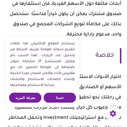
أبحاث مكثفة حول الأسهم الفردية، فإن استثمارها في
صندوق مشترك يمكن أن يكون خياراً مناسبًا. ستحصل
بذلك على مكافأة تنويع الشركات المجمع في صندوق
واحد، مدعوم بإدارة محترفة.
يستخدم الموقع الإلكتروني هذا ملفات
تعريف الارتباط من Google لتقديم خدماته
خلاصة
وتحليل عدد الزيارات. لهذا السبب تتم
مشاركة عنوان IP ووكيل المستخدم
التابعين لك مع Google بالإضافة إلى
مقاييس الأداء والأمان لضمان جودة الخدمة
اختيار الأدوات الاستثمارية المناسبة، سواء كانت
وإنشاء إحصاءات الاستخدام واكتشاف
إساءة الاستخدام ومعالجتها.
الأسهم أو الصناديق الاستثمارية، يعد خطوة أساسية
في رحلتك نحو تحقيق الأهداف المالية. من خلال فهم
حسنا
معرفة المزيد
ميزات وعيوب كل خيار، يمكنك اتخاذ قرارات مستنيرة
تتناسب مع استراتيجيتك Investment وتحمل المخاطر.