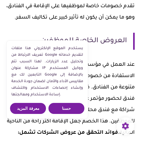
تقدم خصومات خاصة لموظفيها على الإقامة في الفنادق،
وهو ما يمكن أن يكون له تأثير كبير على تكاليف السفر.
العروض الخاصة للموظفين
يستخدم الموقع الإلكتروني هذا ملفات
تعريف الارتباط من Google لتقديم خدماته
وتحليل عدد الزيارات. لهذا السبب تتم
عند العمل في مؤسسة كبيرة، قد يكون لديك الحق في
مشاركة عنوان IP ووكيل المستخدم
التابعين لك مع Google بالإضافة إلى
الاستفادة من خصومات خاصة عند الحجز في مجموعة
مقاييس الأداء والأمان لضمان جودة الخدمة
متنوعة من الفنادق. في إحدى تجاربي، بينما كنت أبحث عن
وإنشاء إحصاءات الاستخدام واكتشاف
إساءة الاستخدام ومعالجتها.
فندق لحضور مؤتمر عمل، اكتشفت أن شركتي لديها
حسنا
معرفة المزيد
شراكة مع فندق محلي يقدم خصمًا بنسبة 20%
للموظفين. هذا الخصم جعل الإقامة أكثر راحة من الناحية
المالية.
فوائد التحقق من عروض الشركات تشمل: