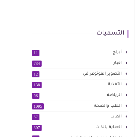
التسميات
أبراج
11
اخبار
734
التصوير الفوتوغرافي
12
التغذية
138
الرياضة
58
الطب والصحة
1095
العاب
57
العناية بالذات
307