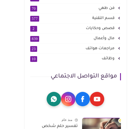
فن طهي
70
قسم التقنية
577
قصص وحكايات
2
مال وأعمال
839
مراجعات هواتف
23
وظائف
10
مواقع التواصل الاجتماعي
منذ عام
تفسير حلم شخص