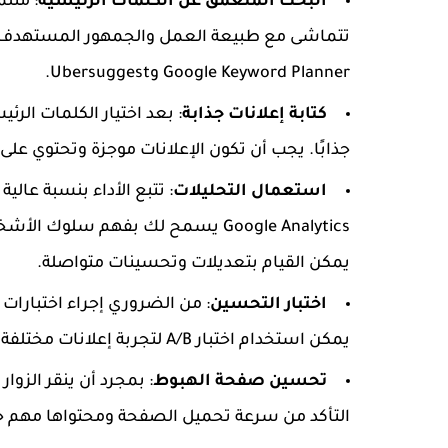
البحث المتعمق عن الكلمات الرئيسية
: مثلم
تتماشى مع طبيعة العمل والجمهور المستهدف. ه
Google Keyword Planner وUbersuggest.
كتابة إعلانات جذابة
: بعد اختيار الكلمات الرئي
جذابًا. يجب أن تكون الإعلانات موجزة وتحتوي عل
استعمال التحليلات
: تتبع الأداء بنسبة عال
Google Analytics يسمح لك بفهم سلو
يمكن القيام بتعديلات وتحسينات متواصلة.
اختبار التحسين
: من الضروري إجراء اختبارات
يمكن استخدام اختبار A/B لتجربة إعلانات مختلفة ومعرفة أيها يحقق نتائج أفضل.
تحسين صفحة الهبوط
: بمجرد أن ينقر الزوا
التأكد من سرعة تحميل الصفحة ومحتواها مهم جدًا