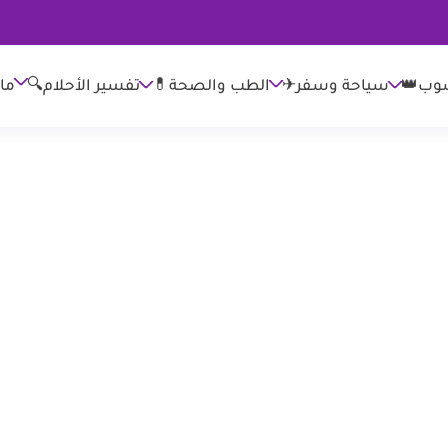
وب👑
الطب والصحة💊
تفسير الأحلام🔍
ما
سياحة وسفر✈