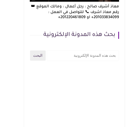
معاذ أشرف صالح : رجل أعمال : ومالك الموقع 👑
رقم معاذ اشرف 📞 للتواصل في العمل :
201033834099+ او 201220461809+
بحث هذه المدونة الإلكترونية