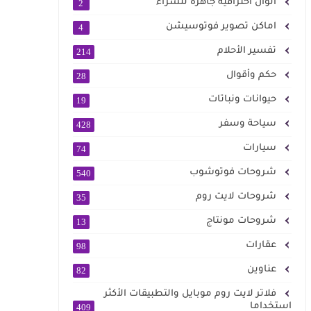
الوان احترافية جاهزة للشراء
2
اماكن تصوير فوتوسيشن
4
تفسير الأحلام
214
حكم وأقوال
28
حيوانات ونباتات
19
سياحة وسفر
428
سيارات
74
شروحات فوتوشوب
540
شروحات لايت روم
35
شروحات مونتاج
13
عقارات
98
عناوين
82
فلاتر لايت روم موبايل والتطبيقات الأكثر
استخداما
409