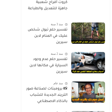
كروت أفراح شعبية
جاهزة للتعديل والطباعة
منذ 3 سنة
تفسير حلم تبول شخص
عليك في المنام لابن
سيرين
منذ 2 سنة
تفسير حلم عدم وجود
السيارة في مكانها لابن
سيرين
منذ عام
📸 برومبتات لصناعة صور
التريند الجديدة للشباب
بالذكاء الاصطناعي