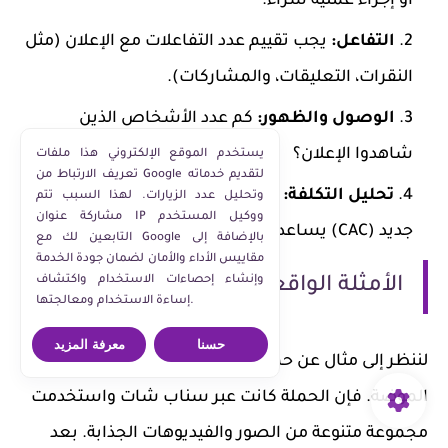
أو إجراء عملية شراء.
التفاعل:
يجب تقييم عدد التفاعلات مع الإعلان (مثل
النقرات، التعليقات، والمشاركات).
الوصول والظهور:
كم عدد الأشخاص الذين
شاهدوا الإعلان؟
يستخدم الموقع الإلكتروني هذا ملفات
تعريف الارتباط من Google لتقديم خدماته
تحليل التكلفة:
قياس تكلفة الحصول على عميل
وتحليل عدد الزيارات. لهذا السبب تتم
مشاركة عنوان IP ووكيل المستخدم
جديد (CAC) يساعد في فهم فعالية الحملة.
التابعين لك مع Google بالإضافة إلى
مقاييس الأداء والأمان لضمان جودة الخدمة
وإنشاء إحصاءات الاستخدام واكتشاف
الأمثلة الواقعية
إساءة الاستخدام ومعالجتها.
حسنا
معرفة المزيد
لننظر إلى مثال عن حملة إعلانية لشركة ناشئة في مجال
الموضة. فإن الحملة كانت عبر سناب شات واستخدمت
مجموعة متنوعة من الصور والفيديوهات الجذابة. بعد