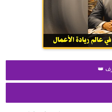
رف 👑