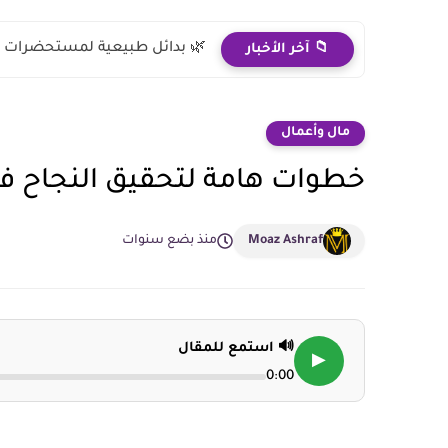
🌿 بدائل طبيعية لمستحضرات ال
📁 آخر الأخبار
مال وأعمال
خطوات هامة لتحقيق النجاح في 
Moaz Ashraf
منذ بضع سنوات
🔊 استمع للمقال
▶
0:00