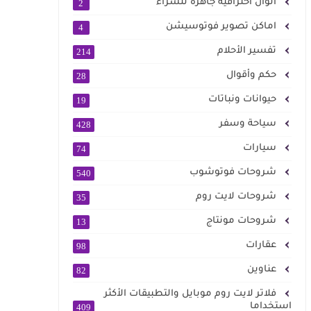
الوان احترافية جاهزة للشراء
2
اماكن تصوير فوتوسيشن
4
تفسير الأحلام
214
حكم وأقوال
28
حيوانات ونباتات
19
سياحة وسفر
428
سيارات
74
شروحات فوتوشوب
540
شروحات لايت روم
35
شروحات مونتاج
13
عقارات
98
عناوين
82
فلاتر لايت روم موبايل والتطبيقات الأكثر
استخداما
409