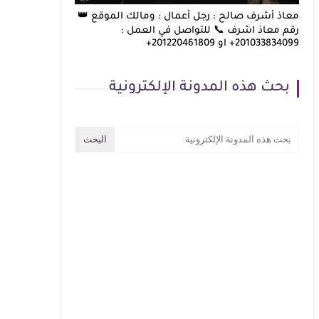
معاذ أشرف صالح : رجل أعمال : ومالك الموقع 👑
رقم معاذ اشرف 📞 للتواصل في العمل :
201033834099+ او 201220461809+
بحث هذه المدونة الإلكترونية