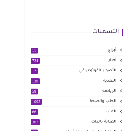
التسميات
أبراج
11
اخبار
734
التصوير الفوتوغرافي
12
التغذية
138
الرياضة
58
الطب والصحة
1095
العاب
66
العناية بالذات
307