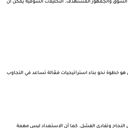
 السوق والجمهور المستهدف. التحليلات السوقية يمكن أن
 هو خطوة نحو بناء استراتيجيات فعّالة تساعد في التجاوب
قيق النجاح وتفادي الفشل. كما أن الاستعداد ليس مهمة