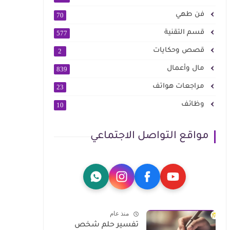
فن طهي
70
قسم التقنية
577
قصص وحكايات
2
مال وأعمال
839
مراجعات هواتف
23
وظائف
10
مواقع التواصل الاجتماعي
منذ عام
تفسير حلم شخص