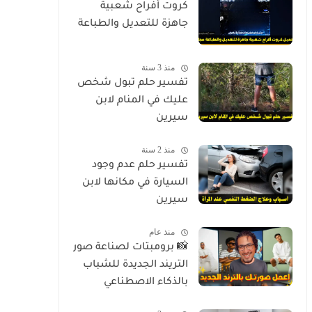
كروت أفراح شعبية
جاهزة للتعديل والطباعة
منذ 3 سنة
تفسير حلم تبول شخص
عليك في المنام لابن
سيرين
منذ 2 سنة
تفسير حلم عدم وجود
السيارة في مكانها لابن
سيرين
منذ عام
📸 برومبتات لصناعة صور
التريند الجديدة للشباب
بالذكاء الاصطناعي