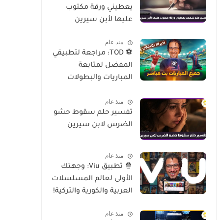
يعطيني ورقة مكتوب
عليها لأبن سيرين
منذ عام
⚽ TOD: مراجعة لتطبيقي
المفضل لمتابعة
المباريات والبطولات
العالمية على الموبايل
منذ عام
تفسير حلم سقوط حشو
الضرس لابن سيرين
منذ عام
🍿 تطبيق Viu: وجهتك
الأولى لعالم المسلسلات
العربية والكورية والتركية!
منذ عام