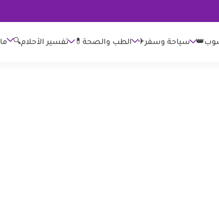
وب👑
الطب والصحة💊
تفسير الأحلام🔍
ما
سياحة وسفر✈