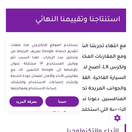
استنتاجنا وتقييمنا النهائي
يستخدم الموقع الإلكتروني هذا ملفات
مع انتهاء تجربتنا الشاملة لسيارة مرسيدس جي كلاس،
تعريف الارتباط من Google لتقديم خدماته
ومع المقارنات المختلفة التي أجريناها مع بي إم دبليو X5
وتحليل عدد الزيارات. لهذا السبب تتم
مشاركة عنوان IP ووكيل المستخدم
ولكزس LX، أصبح لدينا رؤية واضحة حول ما تقدمه هذه
التابعين لك مع Google بالإضافة إلى
مقاييس الأداء والأمان لضمان جودة الخدمة
السيارة الفاخرة. القفزات التكنولوجية، الأداء المتفوق،
وإنشاء إحصاءات الاستخدام واكتشاف
والجوانب المريحة تصب جميعها في خانة التفوق على
إساءة الاستخدام ومعالجتها.
المنافسين. دعونا نستعرض بعض الاستنتاجات
حسنا
معرفة المزيد
الرئيسة التي استخلصناها من تجربتنا: