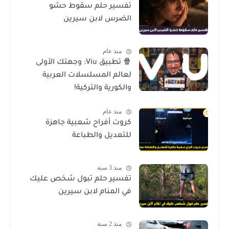
تفسير حلم سقوط حشو
الضرس لابن سيرين
منذ عام
🍿 تطبيق Viu: وجهتك الأولى
لعالم المسلسلات العربية
والكورية والتركية!
منذ عام
كروت أفراح شعبية جاهزة
للتعديل والطباعة
منذ 3 سنة
تفسير حلم تبول شخص عليك
في المنام لابن سيرين
منذ 2 سنة