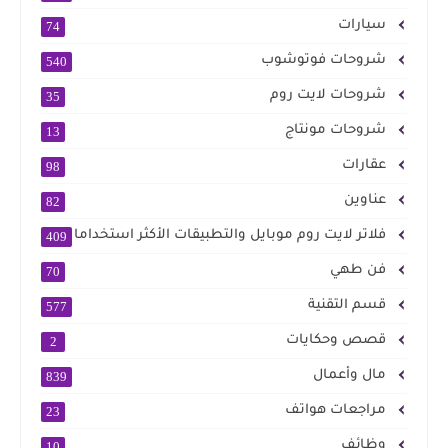
سيارات
74
شروحات فوتوشوب
540
شروحات لايت روم
35
شروحات مونتاج
13
عقارات
98
عناوين
82
فلاتر لايت روم موبايل والتطبيقات الأكثر استخداما
409
فن طهي
70
قسم التقنية
577
قصص وحكايات
2
مال وأعمال
839
مراجعات هواتف
23
وظائف
10