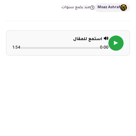
Moaz Ashraf
منذ بضع سنوات
🔊 استمع للمقال
▶
1:54
0:00