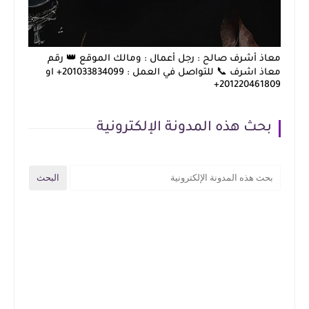
معاذ أشرف صالح : رجل أعمال : ومالك الموقع 👑 رقم
معاذ اشرف 📞 للتواصل في العمل : 201033834099+ او
201220461809+
بحث هذه المدونة الإلكترونية