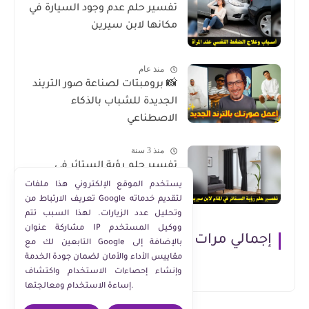
تفسير حلم عدم وجود السيارة في
مكانها لابن سيرين
منذ عام
📸 برومبتات لصناعة صور التريند
الجديدة للشباب بالذكاء
الاصطناعي
منذ 3 سنة
تفسير حلم رؤية الستائر في
المنام لابن سيرين
يستخدم الموقع الإلكتروني هذا ملفات
تعريف الارتباط من Google لتقديم خدماته
وتحليل عدد الزيارات. لهذا السبب تتم
مشاركة عنوان IP ووكيل المستخدم
إجمالي مرات مشاهدة الصفحة
التابعين لك مع Google بالإضافة إلى
مقاييس الأداء والأمان لضمان جودة الخدمة
وإنشاء إحصاءات الاستخدام واكتشاف
إساءة الاستخدام ومعالجتها.