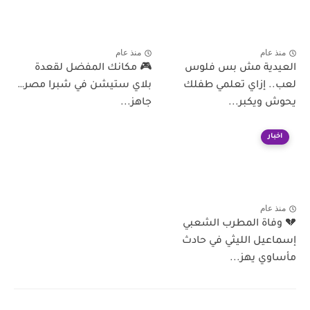
منذ عام
منذ عام
العيدية مش بس فلوس
🎮 مكانك المفضل لقعدة
لعب.. إزاي تعلمي طفلك
بلاي ستيشن في شبرا مصر…
يحوش ويكبر...
جاهز...
اخبار
منذ عام
💔 وفاة المطرب الشعبي
إسماعيل الليثي في حادث
مأساوي يهز...