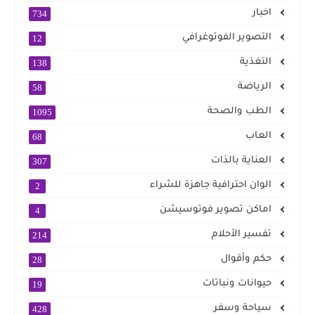
اخبار
734
التصوير الفوتوغرافي
12
التغذية
138
الرياضة
58
الطب والصحة
1095
العاب
68
العناية بالذات
307
الوان احترافية جاهزة للشراء
2
اماكن تصوير فوتوسيشن
4
تفسير الأحلام
214
حكم وأقوال
28
حيوانات ونباتات
19
سياحة وسفر
428