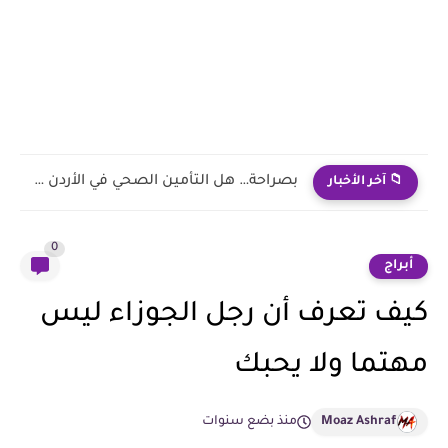
🔥 هل التداول يحقق أرباح فعلًا؟ الحقيقة اللي محدش بيقولها...
📁 آخر الأخبار
0
أبراج
كيف تعرف أن رجل الجوزاء ليس
مهتما ولا يحبك
Moaz Ashraf
منذ بضع سنوات