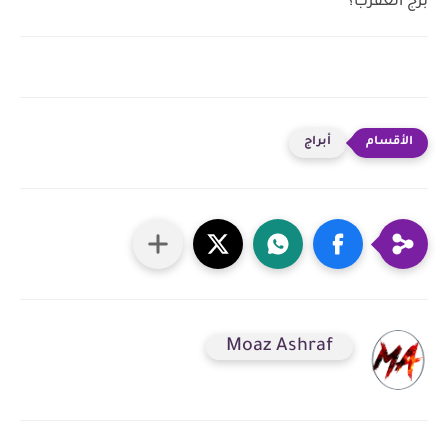
برج العقرب؟
أبراج
Moaz Ashraf