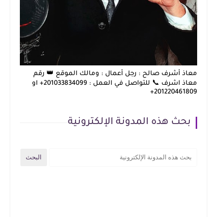
معاذ أشرف صالح : رجل أعمال : ومالك الموقع 👑 رقم
معاذ اشرف 📞 للتواصل في العمل : 201033834099+ او
201220461809+
بحث هذه المدونة الإلكترونية