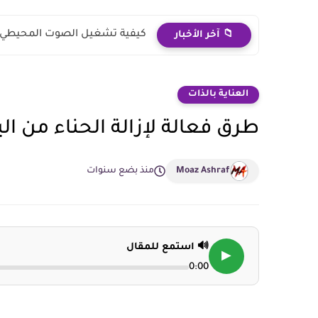
كيفية تشغيل الصوت المحيطي ب
📁 آخر الأخبار
العناية بالذات
طرق فعالة لإزالة الحناء من اليد: 12 طريقة يمكنكي تجر
Moaz Ashraf
منذ بضع سنوات
🔊 استمع للمقال
▶
0:00