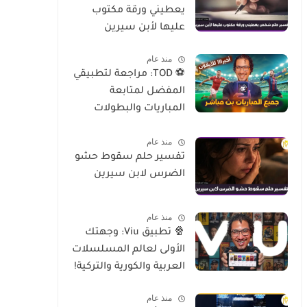
يعطيني ورقة مكتوب
عليها لأبن سيرين
منذ عام
⚽ TOD: مراجعة لتطبيقي
المفضل لمتابعة
المباريات والبطولات
العالمية على الموبايل
منذ عام
تفسير حلم سقوط حشو
الضرس لابن سيرين
منذ عام
🍿 تطبيق Viu: وجهتك
الأولى لعالم المسلسلات
العربية والكورية والتركية!
منذ عام