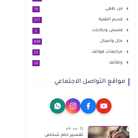
فن طهي
70
قسم التقنية
577
قصص وحكايات
2
مال وأعمال
839
مراجعات هواتف
23
وظائف
10
مواقع التواصل الاجتماعي
منذ عام
تفسير حلم شخص