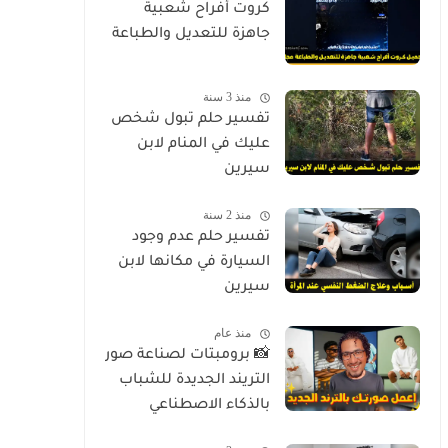
كروت أفراح شعبية
جاهزة للتعديل والطباعة
منذ 3 سنة
تفسير حلم تبول شخص
عليك في المنام لابن
سيرين
منذ 2 سنة
تفسير حلم عدم وجود
السيارة في مكانها لابن
سيرين
منذ عام
📸 برومبتات لصناعة صور
التريند الجديدة للشباب
بالذكاء الاصطناعي