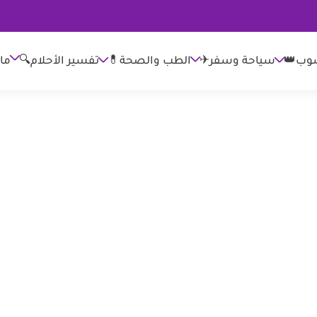
وب👑
الطب والصحة💊
تفسير الأحلام🔍
ما
سياحة وسفر✈