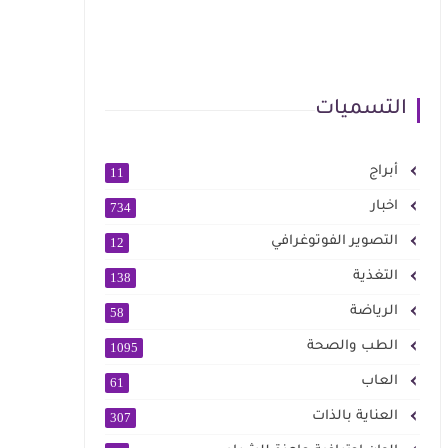
التسميات
أبراج
11
اخبار
734
التصوير الفوتوغرافي
12
التغذية
138
الرياضة
58
الطب والصحة
1095
العاب
61
العناية بالذات
307