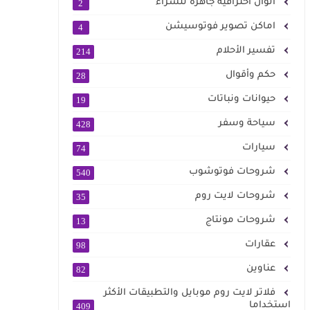
الوان احترافية جاهزة للشراء
2
اماكن تصوير فوتوسيشن
4
تفسير الأحلام
214
حكم وأقوال
28
حيوانات ونباتات
19
سياحة وسفر
428
سيارات
74
شروحات فوتوشوب
540
شروحات لايت روم
35
شروحات مونتاج
13
عقارات
98
عناوين
82
فلاتر لايت روم موبايل والتطبيقات الأكثر
استخداما
409