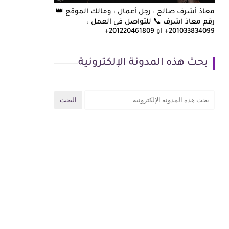
معاذ أشرف صالح : رجل أعمال : ومالك الموقع 👑
رقم معاذ اشرف 📞 للتواصل في العمل :
201033834099+ او 201220461809+
بحث هذه المدونة الإلكترونية