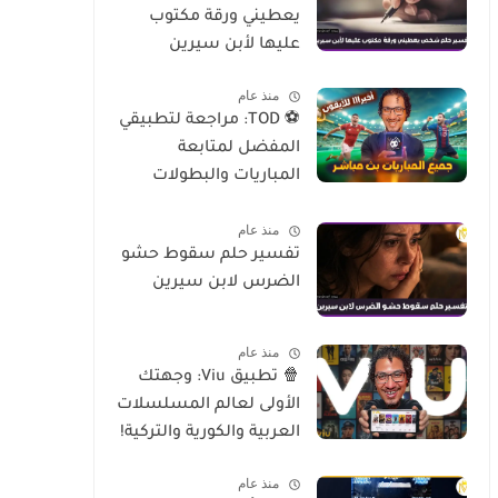
يعطيني ورقة مكتوب
عليها لأبن سيرين
منذ عام
⚽ TOD: مراجعة لتطبيقي
المفضل لمتابعة
المباريات والبطولات
العالمية على الموبايل
منذ عام
تفسير حلم سقوط حشو
الضرس لابن سيرين
منذ عام
🍿 تطبيق Viu: وجهتك
الأولى لعالم المسلسلات
العربية والكورية والتركية!
منذ عام