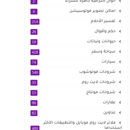
الوان احترافية جاهزة للشراء
2
اماكن تصوير فوتوسيشن
4
تفسير الأحلام
214
حكم وأقوال
28
حيوانات ونباتات
19
سياحة وسفر
428
سيارات
74
شروحات فوتوشوب
540
شروحات لايت روم
35
شروحات مونتاج
13
عقارات
98
عناوين
82
فلاتر لايت روم موبايل والتطبيقات الأكثر
استخداما
409