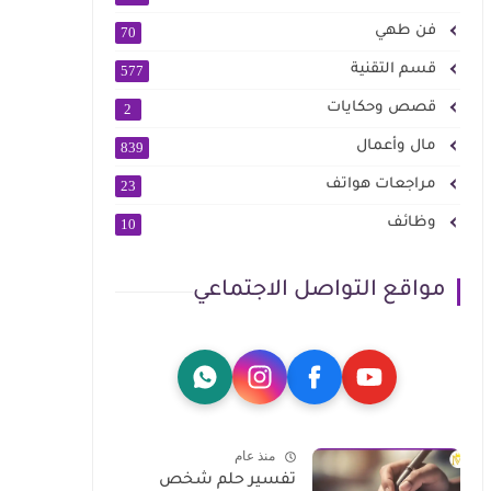
فن طهي
70
قسم التقنية
577
قصص وحكايات
2
مال وأعمال
839
مراجعات هواتف
23
وظائف
10
مواقع التواصل الاجتماعي
منذ عام
تفسير حلم شخص