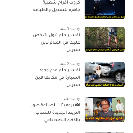
كروت أفراح شعبية
جاهزة للتعديل والطباعة
منذ 3 سنة
تفسير حلم تبول شخص
عليك في المنام لابن
سيرين
منذ 2 سنة
تفسير حلم عدم وجود
السيارة في مكانها لابن
سيرين
منذ عام
📸 برومبتات لصناعة صور
التريند الجديدة للشباب
بالذكاء الاصطناعي