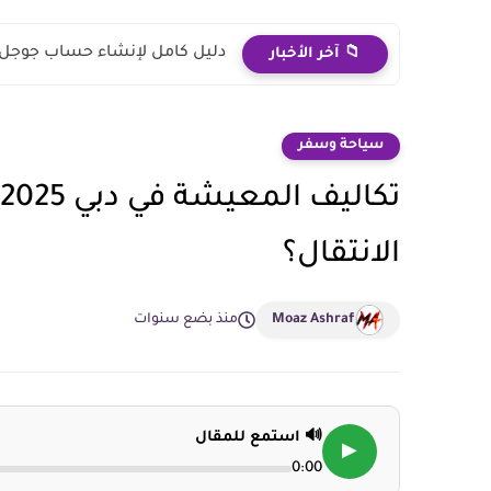
دليل كامل لإنشاء حساب جوجل ا
📁 آخر الأخبار
سياحة وسفر
الانتقال؟
Moaz Ashraf
منذ بضع سنوات
🔊 استمع للمقال
▶
0:00