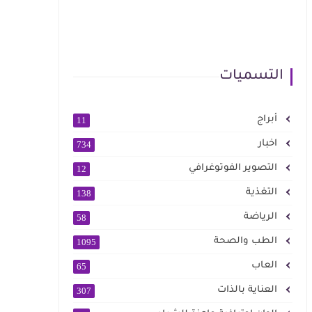
التسميات
أبراج
11
اخبار
734
التصوير الفوتوغرافي
12
التغذية
138
الرياضة
58
الطب والصحة
1095
العاب
65
العناية بالذات
307