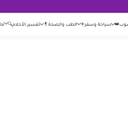
وب👑
الطب والصحة💊
تفسير الأحلام🔍
ما
سياحة وسفر✈