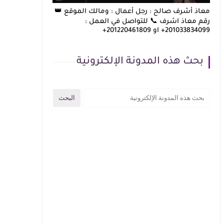
معاذ أشرف صالح : رجل أعمال : ومالك الموقع 👑
رقم معاذ اشرف 📞 للتواصل في العمل :
201033834099+ او 201220461809+
بحث هذه المدونة الإلكترونية