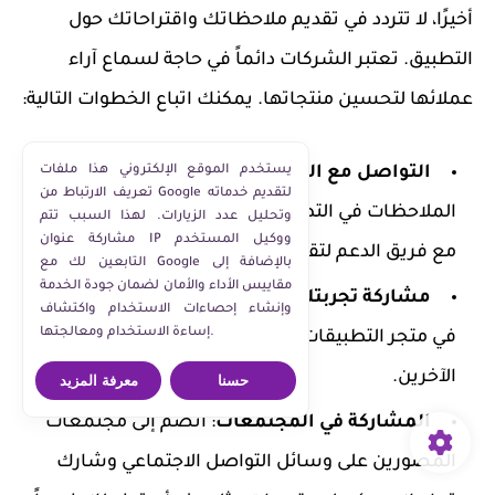
أخيرًا، لا تتردد في تقديم ملاحظاتك واقتراحاتك حول
التطبيق. تعتبر الشركات دائماً في حاجة لسماع آراء
عملائها لتحسين منتجاتها. يمكنك اتباع الخطوات التالية:
التواصل مع الدعم
: ابحث عن قسم الدعم أو
يستخدم الموقع الإلكتروني هذا ملفات
تعريف الارتباط من Google لتقديم خدماته
الملاحظات في التطبيق. هناك عادةً خيارات للتواصل
وتحليل عدد الزيارات. لهذا السبب تتم
مشاركة عنوان IP ووكيل المستخدم
مع فريق الدعم لتقديم ملاحظاتك.
التابعين لك مع Google بالإضافة إلى
مقاييس الأداء والأمان لضمان جودة الخدمة
مشاركة تجربتك
: يمكن أن تكون مراجعتك القيمة
وإنشاء إحصاءات الاستخدام واكتشاف
إساءة الاستخدام ومعالجتها.
في متجر التطبيقات بمثابة مصدر مفيد للمستخدمين
الآخرين.
حسنا
معرفة المزيد
المشاركة في المجتمعات
: انضم إلى مجتمعات
المصورين على وسائل التواصل الاجتماعي وشارك