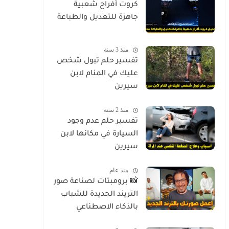
كروت أفراح شعبية
جاهزة للتعديل والطباعة
منذ 3 سنة
تفسير حلم تبول شخص
عليك في المنام لابن
سيرين
منذ 2 سنة
تفسير حلم عدم وجود
السيارة في مكانها لابن
سيرين
منذ عام
📸 برومبتات لصناعة صور
التريند الجديدة للشباب
بالذكاء الاصطناعي