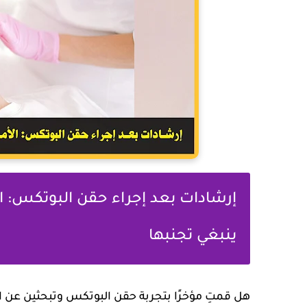
إرشادات بعد إجراء حقن البوتكس: الأ
ينبغي تجنبها
هل قمتِ مؤخرًا بتجربة حقن البوتكس وتبحثين عن ا