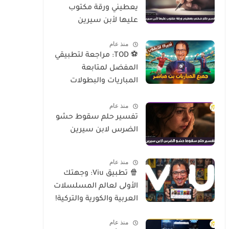
يعطيني ورقة مكتوب
عليها لأبن سيرين
منذ عام
⚽ TOD: مراجعة لتطبيقي
المفضل لمتابعة
المباريات والبطولات
العالمية على الموبايل
منذ عام
تفسير حلم سقوط حشو
الضرس لابن سيرين
منذ عام
🍿 تطبيق Viu: وجهتك
الأولى لعالم المسلسلات
العربية والكورية والتركية!
منذ عام