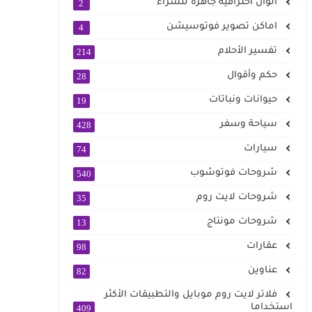
الوان احترافية جاهزة للشراء
2
اماكن تصوير فوتوسيشن
4
تفسير الأحلام
214
حكم وأقوال
28
حيوانات ونباتات
19
سياحة وسفر
428
سيارات
74
شروحات فوتوشوب
540
شروحات لايت روم
35
شروحات مونتاج
13
عقارات
98
عناوين
82
فلاتر لايت روم موبايل والتطبيقات الأكثر
استخداما
409