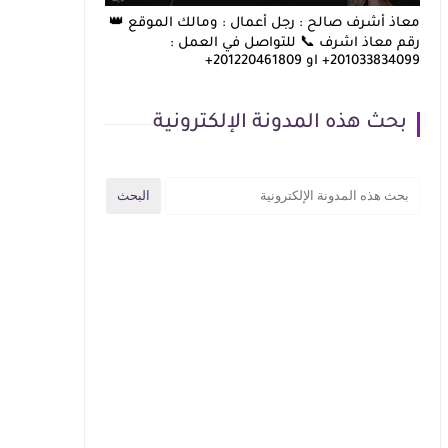
معاذ أشرف صالح : رجل أعمال : ومالك الموقع 👑
رقم معاذ اشرف 📞 للتواصل في العمل :
201033834099+ او 201220461809+
بحث هذه المدونة الإلكترونية