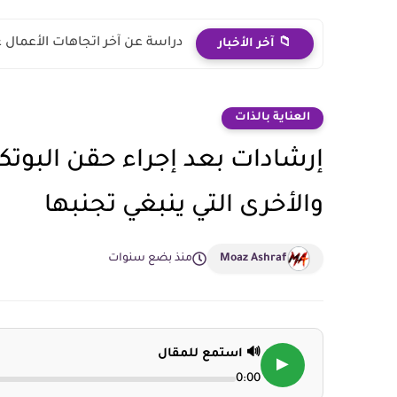
دراسة عن آخر اتجاهات الأعما
📁 آخر الأخبار
العناية بالذات
إرشادات بعد إجراء حقن البوتكس
والأخرى التي ينبغي تجنبها
Moaz Ashraf
منذ بضع سنوات
🔊 استمع للمقال
▶
0:00