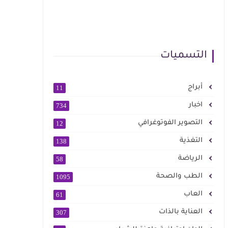
التسميات
أبراج
11
اخبار
734
التصوير الفوتوغرافي
12
التغذية
138
الرياضة
58
الطب والصحة
1095
العاب
61
العناية بالذات
307