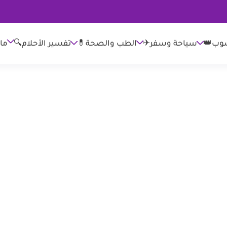
وب👑
الطب والصحة💊
تفسير الأحلام🔍
ما
سياحة وسفر✈