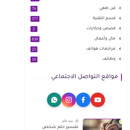
فن طهي
70
قسم التقنية
577
قصص وحكايات
2
مال وأعمال
839
مراجعات هواتف
23
وظائف
10
مواقع التواصل الاجتماعي
منذ عام
تفسير حلم شخص