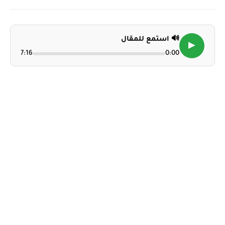
🔊 استمع للمقال
▶
7:16
0:00