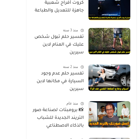
كروت أفراح شعبية
جاهزة للتعديل والطباعة
منذ 3 سنة
تفسير حلم تبول شخص
عليك في المنام لابن
سيرين
منذ 2 سنة
تفسير حلم عدم وجود
السيارة في مكانها لابن
سيرين
منذ عام
📸 برومبتات لصناعة صور
التريند الجديدة للشباب
بالذكاء الاصطناعي