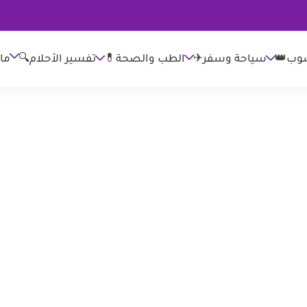
وب👑
الطب والصحة💊
تفسير الأحلام🔍
ما
سياحة وسفر✈