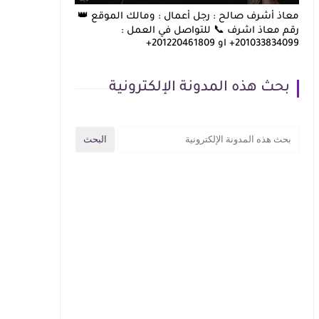
معاذ أشرف صالح : رجل أعمال : ومالك الموقع 👑
رقم معاذ اشرف 📞 للتواصل في العمل :
201033834099+ او 201220461809+
بحث هذه المدونة الإلكترونية