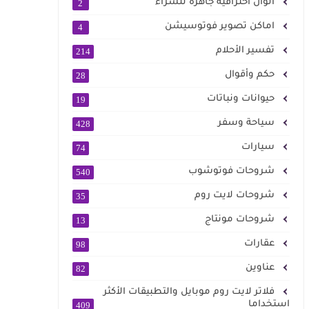
الوان احترافية جاهزة للشراء
2
اماكن تصوير فوتوسيشن
4
تفسير الأحلام
214
حكم وأقوال
28
حيوانات ونباتات
19
سياحة وسفر
428
سيارات
74
شروحات فوتوشوب
540
شروحات لايت روم
35
شروحات مونتاج
13
عقارات
98
عناوين
82
فلاتر لايت روم موبايل والتطبيقات الأكثر
استخداما
409