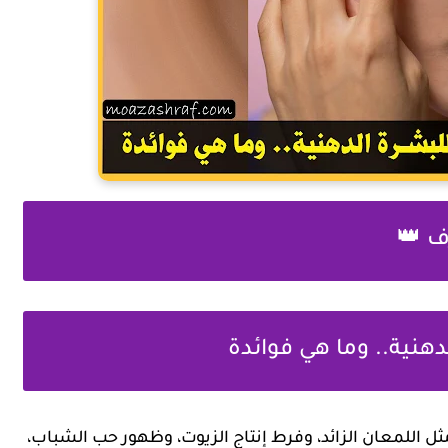
ف 👑
نية.. وما هي فوائدة
 اللمعان الزائد، وفرط إنتاج الزيوت، وظهور حب الشباب،