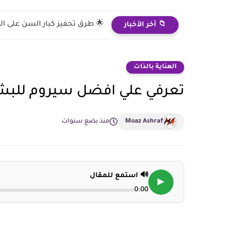
🌟 طرق تحفيز كبار السن على ال
📁 آخر الأخبار
العناية بالذات
تعرفي علي افضل سيروم للبشرة
Moaz Ashraf
منذ بضع سنوات
🔊 استمع للمقال
▶
0:00