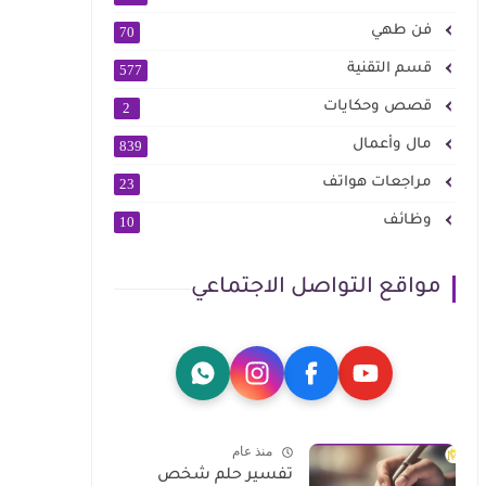
فن طهي
70
قسم التقنية
577
قصص وحكايات
2
مال وأعمال
839
مراجعات هواتف
23
وظائف
10
مواقع التواصل الاجتماعي
منذ عام
تفسير حلم شخص