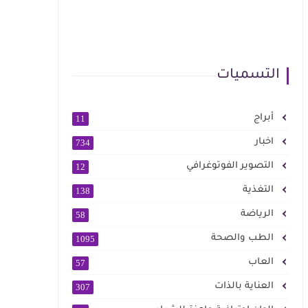
التسميات
أبراج
11
اخبار
734
التصوير الفوتوغرافي
12
التغذية
138
الرياضة
58
الطب والصحة
1095
العاب
57
العناية بالذات
307