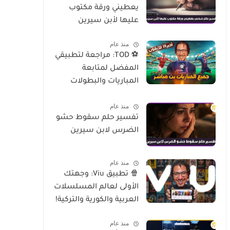
يعطيني ورقة مكتوب
عليها لأبن سيرين
منذ عام
⚽ TOD: مراجعة لتطبيقي
المفضل لمتابعة
المباريات والبطولات
العالمية على الموبايل
منذ عام
تفسير حلم سقوط حشو
الضرس لابن سيرين
منذ عام
🍿 تطبيق Viu: وجهتك
الأولى لعالم المسلسلات
العربية والكورية والتركية!
منذ عام