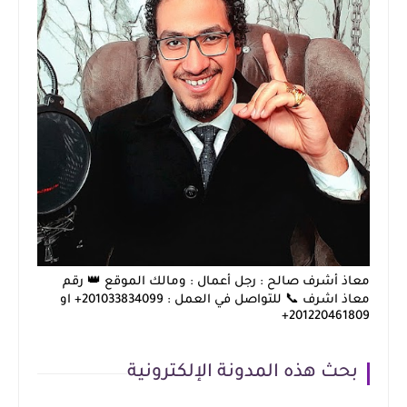
معاذ أشرف صالح : رجل أعمال : ومالك الموقع 👑 رقم
معاذ اشرف 📞 للتواصل في العمل : 201033834099+ او
201220461809+
بحث هذه المدونة الإلكترونية