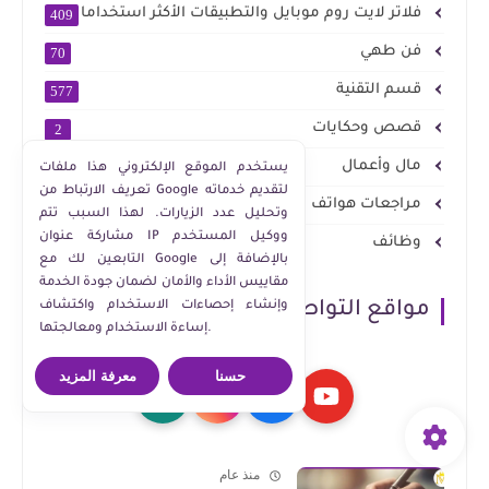
فلاتر لايت روم موبايل والتطبيقات الأكثر استخداما
409
فن طهي
70
قسم التقنية
577
قصص وحكايات
2
مال وأعمال
839
يستخدم الموقع الإلكتروني هذا ملفات
تعريف الارتباط من Google لتقديم خدماته
مراجعات هواتف
23
وتحليل عدد الزيارات. لهذا السبب تتم
مشاركة عنوان IP ووكيل المستخدم
وظائف
10
التابعين لك مع Google بالإضافة إلى
مقاييس الأداء والأمان لضمان جودة الخدمة
وإنشاء إحصاءات الاستخدام واكتشاف
مواقع التواصل الاجتماعي
إساءة الاستخدام ومعالجتها.
حسنا
معرفة المزيد
منذ عام