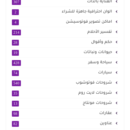
العناية بالذات
307
الوان احترافية جاهزة للشراء
2
اماكن تصوير فوتوسيشن
4
تفسير الأحلام
214
حكم وأقوال
28
حيوانات ونباتات
19
سياحة وسفر
428
سيارات
74
شروحات فوتوشوب
540
شروحات لايت روم
35
شروحات مونتاج
13
عقارات
98
عناوين
82