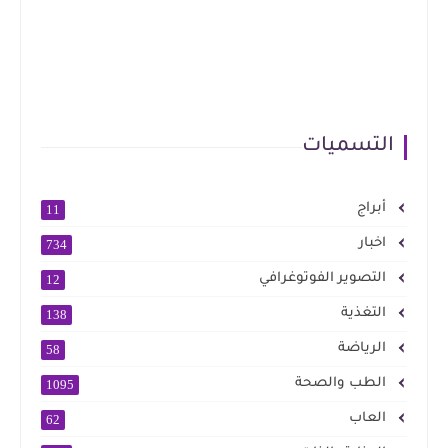
التسميات
أبراج
11
اخبار
734
التصوير الفوتوغرافي
12
التغذية
138
الرياضة
58
الطب والصحة
1095
العاب
62