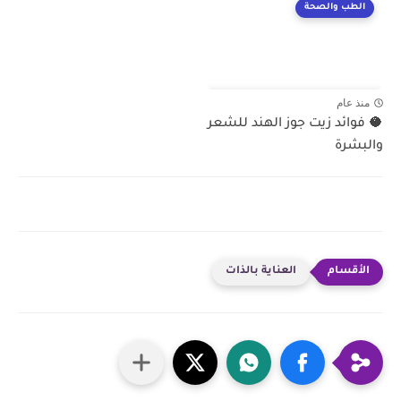
الطب والصحة
منذ عام
🥥 فوائد زيت جوز الهند للشعر
والبشرة
العناية بالذات