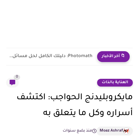
Photomath: دليلك الكامل لحل مسائل الرياضيات بسهولة على الموبايل 📱
📁 آخر الأخبار
0
العناية بالذات
مايكروبليدنج الحواجب: اكتشف
أسراره وكل ما يتعلق به
Moaz Ashraf
منذ بضع سنوات