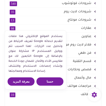
شروحات فوتوشوب
540
شروحات لايت روم
35
شروحات مونتاج
13
عقارات
98
عناوين
يستخدم الموقع الإلكتروني هذا ملفات
82
تعريف الارتباط من Google لتقديم خدماته
فلاتر لايت روم موبايل والتطبيقات الأكثر استخداما
409
وتحليل عدد الزيارات. لهذا السبب تتم
مشاركة عنوان IP ووكيل المستخدم
فن طهي
70
التابعين لك مع Google بالإضافة إلى
قسم التقنية
مقاييس الأداء والأمان لضمان جودة الخدمة
577
وإنشاء إحصاءات الاستخدام واكتشاف
قصص وحكايات
2
إساءة الاستخدام ومعالجتها.
مال وأعمال
839
حسنا
معرفة المزيد
مراجعات هواتف
23
وظائف
10