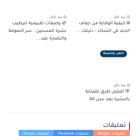
منذ عام
منذ عام
❄️ كيفية الوقاية من جفاف
🌿 وصفات طبيعية لترطيب
الجلد في الشتاء – دليلك...
بشرة المسنين.. سر النعومة
والنضارة بعد...
الطب والصحة
منذ عام
🌸 أفضل طرق للعناية
بالبشرة بعد سن 60
تعليقات