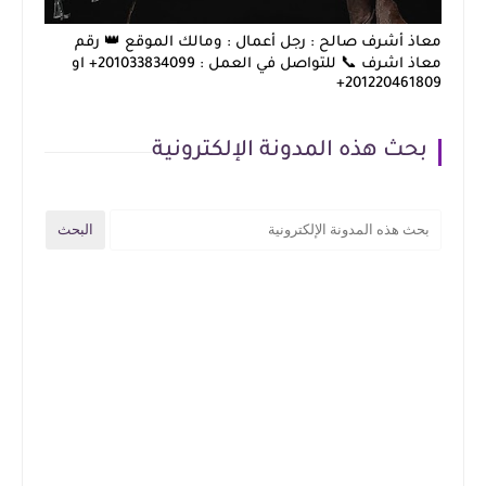
معاذ أشرف صالح : رجل أعمال : ومالك الموقع 👑 رقم
معاذ اشرف 📞 للتواصل في العمل : 201033834099+ او
201220461809+
بحث هذه المدونة الإلكترونية