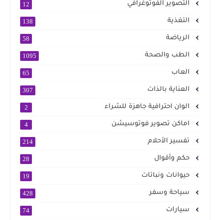
التصوير الفوتوغرافي
12
التغذية
138
الرياضة
58
الطب والصحة
1095
العاب
65
العناية بالذات
307
الوان احترافية جاهزة للشراء
2
اماكن تصوير فوتوسيشن
4
تفسير الأحلام
214
حكم وأقوال
28
حيوانات ونباتات
19
سياحة وسفر
428
سيارات
74