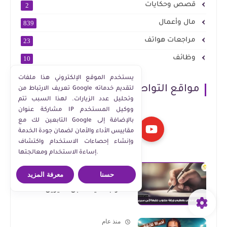
قصص وحكايات
2
مال وأعمال
839
مراجعات هواتف
23
وظائف
10
يستخدم الموقع الإلكتروني هذا ملفات
مواقع التواصل الاجتماعي
تعريف الارتباط من Google لتقديم خدماته
وتحليل عدد الزيارات. لهذا السبب تتم
مشاركة عنوان IP ووكيل المستخدم
التابعين لك مع Google بالإضافة إلى
مقاييس الأداء والأمان لضمان جودة الخدمة
وإنشاء إحصاءات الاستخدام واكتشاف
إساءة الاستخدام ومعالجتها.
منذ عام
حسنا
معرفة المزيد
تفسير حلم شخص يعطيني ورقة
مكتوب عليها لأبن سيرين
منذ عام