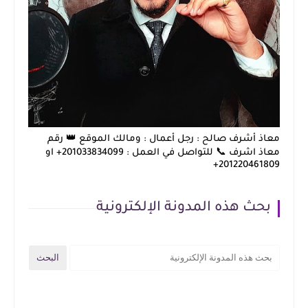
معاذ أشرف صالح : رجل أعمال : ومالك الموقع 👑 رقم
معاذ اشرف 📞 للتواصل في العمل : 201033834099+ او
201220461809+
بحث هذه المدونة الإلكترونية