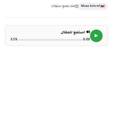
Moaz Ashraf
منذ بضع سنوات
🔊 استمع للمقال
▶
3:59
0:00