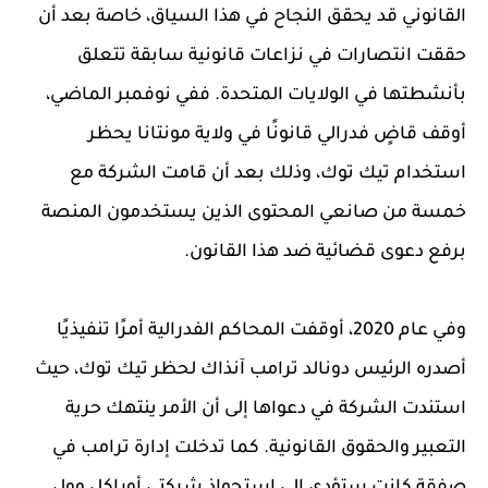
القانوني قد يحقق النجاح في هذا السياق، خاصة بعد أن
حققت انتصارات في نزاعات قانونية سابقة تتعلق
بأنشطتها في الولايات المتحدة. ففي نوفمبر الماضي،
أوقف قاضٍ فدرالي قانونًا في ولاية مونتانا يحظر
استخدام تيك توك، وذلك بعد أن قامت الشركة مع
خمسة من صانعي المحتوى الذين يستخدمون المنصة
برفع دعوى قضائية ضد هذا القانون.
وفي عام 2020، أوقفت المحاكم الفدرالية أمرًا تنفيذيًا
أصدره الرئيس دونالد ترامب آنذاك لحظر تيك توك، حيث
استندت الشركة في دعواها إلى أن الأمر ينتهك حرية
التعبير والحقوق القانونية. كما تدخلت إدارة ترامب في
صفقة كانت ستؤدي إلى استحواذ شركتي أوراكل وول