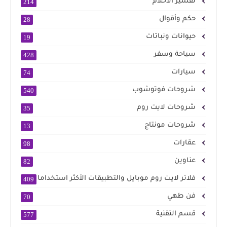
تفسير الأحلام
214
حكم وأقوال
28
حيوانات ونباتات
19
سياحة وسفر
428
سيارات
74
شروحات فوتوشوب
540
شروحات لايت روم
35
شروحات مونتاج
13
عقارات
98
عناوين
82
فلاتر لايت روم موبايل والتطبيقات الأكثر استخداما
409
فن طهي
70
قسم التقنية
577