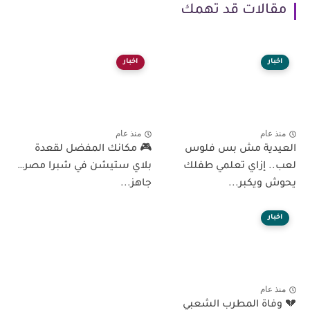
مقالات قد تهمك
اخبار
اخبار
منذ عام
منذ عام
العيدية مش بس فلوس
🎮 مكانك المفضل لقعدة
لعب.. إزاي تعلمي طفلك
بلاي ستيشن في شبرا مصر…
يحوش ويكبر...
جاهز...
اخبار
منذ عام
💔 وفاة المطرب الشعبي