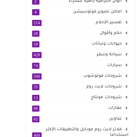
الوان احترافية جاهزة للشراء
2
اماكن تصوير فوتوسيشن
4
تفسير الأحلام
214
حكم وأقوال
28
حيوانات ونباتات
19
سياحة وسفر
428
سيارات
74
شروحات فوتوشوب
540
شروحات لايت روم
35
شروحات مونتاج
13
عقارات
98
عناوين
82
فلاتر لايت روم موبايل والتطبيقات الأكثر
استخداما
409