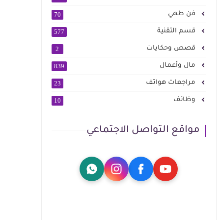
فن طهي
70
قسم التقنية
577
قصص وحكايات
2
مال وأعمال
839
مراجعات هواتف
23
وظائف
10
مواقع التواصل الاجتماعي