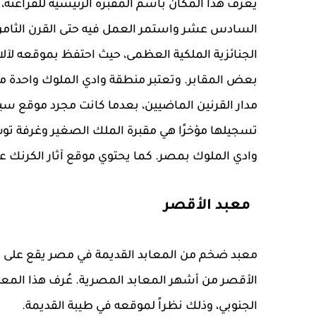
يُعرف هذا المكان باسم المقبرة الرئيسية للفراعنة، 
السادس عشر واستمر العمل فيه حتى القرن الثامن 
الجنائزية الملكية العظمى، حيث احتفظ بموقعه لآ
بعض المقابر. وتعتبر منطقة وادي الملوك واحدة من
مدار القرنين الماضيين، بعدما كانت مجرد موقع سيا
تسجيلها مؤخرًا هي مقبرة الملك الصغير وغرفة توت
وادي الملوك بمصر. كما يحتوي موقع آثار الكرنك على حوالي 200 معبد 
معبد الأقصر
معبد ضخم من المعابد القديمة في مصر يقع على الض
الأقصر من أشهر المعابد المصرية. عُرف هذا المعب
الجنوبي، وذلك نظراً لموقعه في طيبة القديمة.