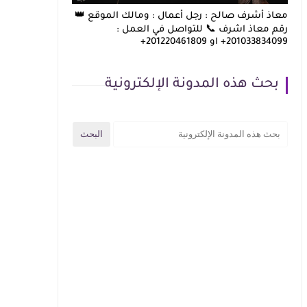
معاذ أشرف صالح : رجل أعمال : ومالك الموقع 👑
رقم معاذ اشرف 📞 للتواصل في العمل :
201033834099+ او 201220461809+
بحث هذه المدونة الإلكترونية