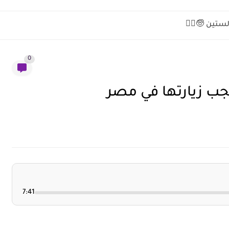
ستين 🧓💆‍♂️
0
جب زيارتها في مصر
7:41