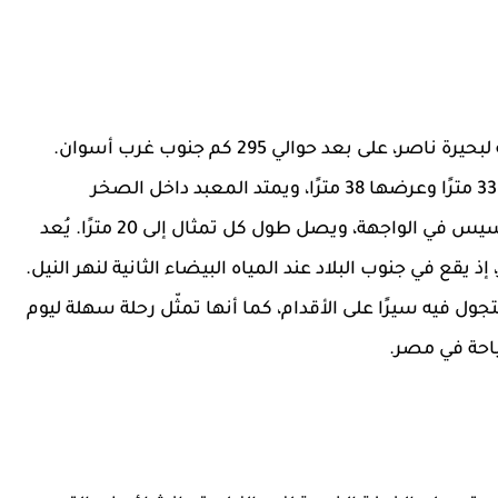
أبو سمبل هو موقع تاريخي يقع على الضفة الغربية لبحيرة ناصر، على بعد حوالي 295 كم جنوب غرب أسوان.
يُعتبر من مواقع آثار النوبة، حيث يبلغ ارتفاع واجهته 33 مترًا وعرضها 38 مترًا، ويمتد المعبد داخل الصخر
لمسافة 63 مترًا. تم نحت أربعة تماثيل ضخمة لرمسيس في الواجهة، ويصل طول كل تمثال إلى 20 مترًا. يُعد
 يقع في جنوب البلاد عند المياه البيضاء الثانية لنهر النيل.
تجول فيه سيرًا على الأقدام، كما أنها تمثّل رحلة سهلة ليوم
ياحة في مصر.