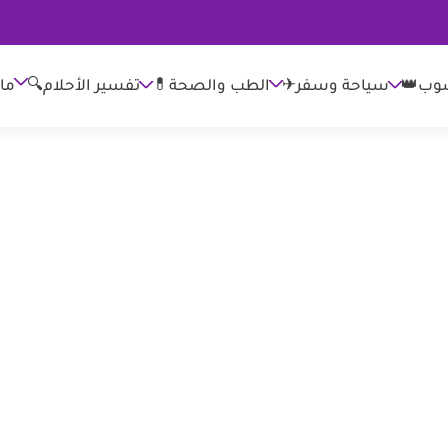
وب👑
الطب والصحة💊
تفسير الأحلام🔍
ما
سياحة وسفر✈