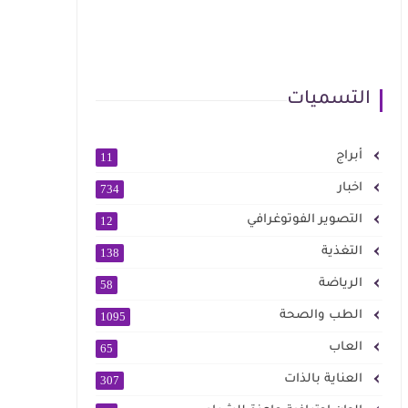
التسميات
أبراج
11
اخبار
734
التصوير الفوتوغرافي
12
التغذية
138
الرياضة
58
الطب والصحة
1095
العاب
65
العناية بالذات
307