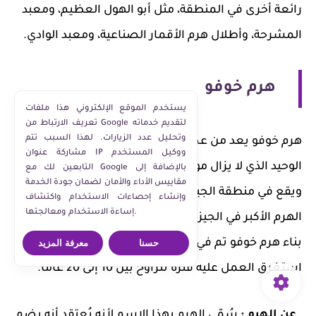
رائعة أخرى في المنطقة، مثل أبو الهول العظيم، ومعبد
المشرحة، وأطلال هرم الأقمار الصناعية، ومعبد الوادي.
هرم خوفو
يستخدم الموقع الإلكتروني هذا ملفات
تعريف الارتباط من Google لتقديم خدماته
وتحليل عدد الزيارات. لهذا السبب تتم
هرم خوفو يعد من عجائب الدنيا السبع القديمة، وهو
مشاركة عنوان IP ووكيل المستخدم
الوحيد الذي لا يزال موجودًا. كما أنه أكبر هرم في مصر،
التابعين لك مع Google بالإضافة إلى
مقاييس الأداء والأمان لضمان جودة الخدمة
ويقع في منطقة الجيزة. يحمل الهيكل أسماء عدة، مثل
وإنشاء إحصاءات الاستخدام واكتشاف
إساءة الاستخدام ومعالجتها.
الهرم الأكبر في الجيزة وهرم خوفو. يعتقد المؤرخون أن
بناء هرم خوفو تم في عام 2560 قبل الميلاد، وقد
حسنا
معرفة المزيد
استغرق العمل عليه فترة تتراوح بين 10 إلى 20 عاماً.
عن الهرم :
سُمّي الهرم بهذا الاسم لأنه يُعتقد أنه يضم