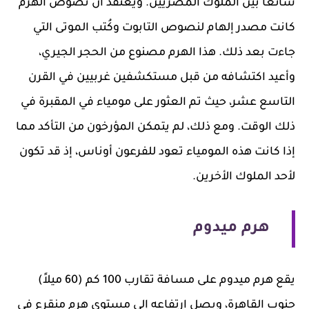
شائعاً بين الملوك المصريين. ويعتقد أن نصوص الهرم
كانت مصدر إلهام لنصوص التابوت وكُتب الموتى التي
جاءت بعد ذلك. هذا الهرم مصنوع من الحجر الجيري،
وأعيد اكتشافه من قبل مستكشفين غربيين في القرن
التاسع عشر، حيث تم العثور على مومياء في المقبرة في
ذلك الوقت. ومع ذلك، لم يتمكن المؤرخون من التأكد مما
إذا كانت هذه المومياء تعود للفرعون أوناس، إذ قد تكون
لأحد الملوك الأخرين.
هرم ميدوم
يقع هرم ميدوم على مسافة تقارب 100 كم (60 ميلاً)
جنوب القاهرة، ويصل ارتفاعه إلى مستوى هرم منقرع في