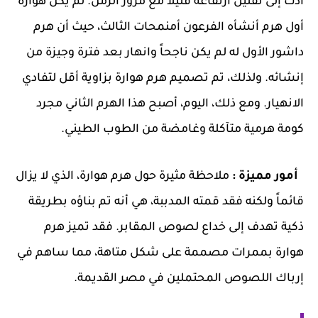
أدت إلى تقليل ارتفاعه قليلاً مع مرور الزمن. لم يكن هوارة
أول هرم أنشأه الفرعون أمنمحات الثالث، حيث أن هرم
داشور الأول له لم يكن ناجحاً وانهار بعد فترة وجيزة من
إنشائه. ولذلك، تم تصميم هرم هوارة بزاوية أقل لتفادي
الانهيار. ومع ذلك، اليوم، أصبح هذا الهرم الثاني مجرد
كومة هرمية متآكلة وغامضة من الطوب الطيني.
أمور مميزة :
ملاحظة مثيرة حول هرم هوارة، الذي لا يزال
قائماً ولكنه فقد قمته المدببة، هي أنه تم بناؤه بطريقة
ذكية تهدف إلى خداع لصوص المقابر. فقد تميز هرم
هوارة بممرات مصممة على شكل متاهة، مما ساهم في
إرباك اللصوص المحتملين في مصر القديمة.