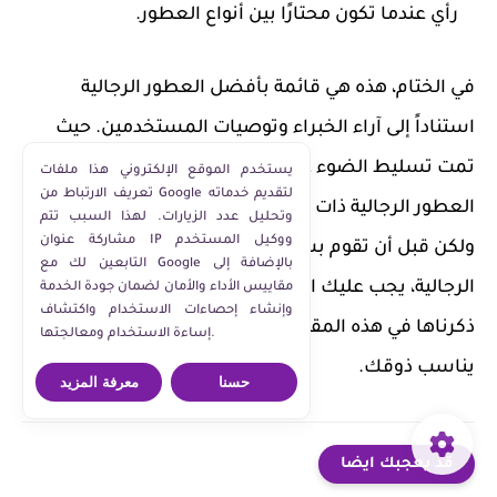
رأي عندما تكون محتارًا بين أنواع العطور.
في الختام، هذه هي قائمة بأفضل العطور الرجالية
استناداً إلى آراء الخبراء وتوصيات المستخدمين. حيث
تمت تسليط الضوء على مجموعة فريدة من أفخم
يستخدم الموقع الإلكتروني هذا ملفات
تعريف الارتباط من Google لتقديم خدماته
العطور الرجالية ذات الروائح الرائعة والثبات الطويل.
وتحليل عدد الزيارات. لهذا السبب تتم
مشاركة عنوان IP ووكيل المستخدم
ولكن قبل أن تقوم بشراء أفضل نوع من العطور
التابعين لك مع Google بالإضافة إلى
الرجالية، يجب عليك اتباع النصائح والإرشادات التي
مقاييس الأداء والأمان لضمان جودة الخدمة
وإنشاء إحصاءات الاستخدام واكتشاف
ذكرناها في هذه المقالة لتحديد الخيار الأنسب لك وما
إساءة الاستخدام ومعالجتها.
يناسب ذوقك.
حسنا
معرفة المزيد
قد يعجبك ايضا