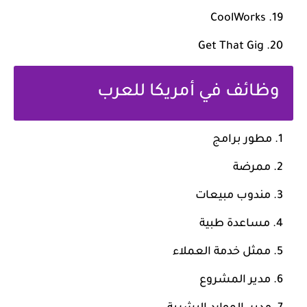
CoolWorks
Get That Gig
وظائف في أمريكا للعرب
مطور برامج
ممرضة
مندوب مبيعات
مساعدة طبية
ممثل خدمة العملاء
مدير المشروع