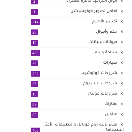
الوان احترافية جاهزة للشراء
2
اماكن تصوير فوتوسيشن
4
تفسير الأحلام
214
حكم وأقوال
28
حيوانات ونباتات
19
سياحة وسفر
428
سيارات
74
شروحات فوتوشوب
540
شروحات لايت روم
35
شروحات مونتاج
13
عقارات
98
عناوين
82
فلاتر لايت روم موبايل والتطبيقات الأكثر
استخداما
409