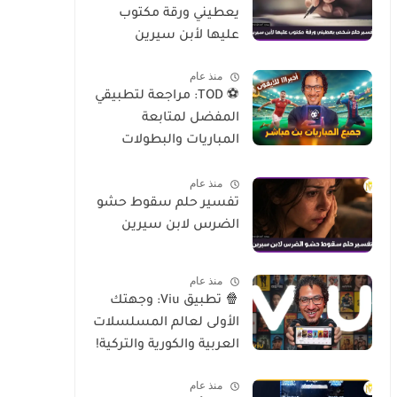
يعطيني ورقة مكتوب
عليها لأبن سيرين
منذ عام
⚽ TOD: مراجعة لتطبيقي
المفضل لمتابعة
المباريات والبطولات
العالمية على الموبايل
منذ عام
تفسير حلم سقوط حشو
الضرس لابن سيرين
منذ عام
🍿 تطبيق Viu: وجهتك
الأولى لعالم المسلسلات
العربية والكورية والتركية!
منذ عام