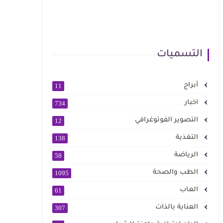
التسميات
أبراج
11
اخبار
734
التصوير الفوتوغرافي
12
التغذية
138
الرياضة
58
الطب والصحة
1095
العاب
61
العناية بالذات
307