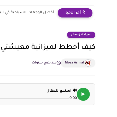
أفضل الوجهات السياحية في اليو
📁 آخر الأخبار
سياحة وسفر
كيف أخطط لميزانية معيشتي ف
Moaz Ashraf
منذ بضع سنوات
🔊 استمع للمقال
▶
0:00