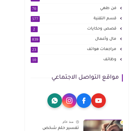
فن طهي
70
قسم التقنية
577
قصص وحكايات
2
مال وأعمال
839
مراجعات هواتف
23
وظائف
10
مواقع التواصل الاجتماعي
منذ عام
تفسير حلم شخص