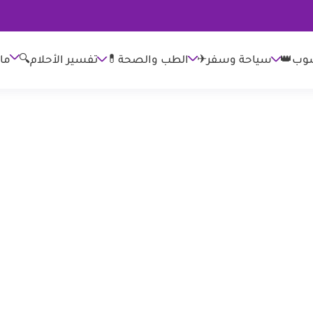
وب👑
الطب والصحة💊
تفسير الأحلام🔍
ما
سياحة وسفر✈