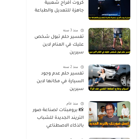
كروت أفراح شعبية
جاهزة للتعديل والطباعة
منذ 3 سنة
تفسير حلم تبول شخص
عليك في المنام لابن
سيرين
منذ 2 سنة
تفسير حلم عدم وجود
السيارة في مكانها لابن
سيرين
منذ عام
📸 برومبتات لصناعة صور
التريند الجديدة للشباب
بالذكاء الاصطناعي