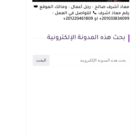
معاذ أشرف صالح : رجل أعمال : ومالك الموقع 👑
رقم معاذ اشرف 📞 للتواصل في العمل :
201033834099+ او 201220461809+
بحث هذه المدونة الإلكترونية