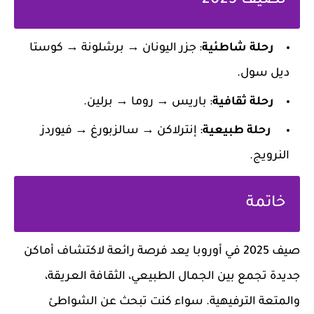
لصيف 2025
رحلة شاطئية
: جزر اليونان → برشلونة → كوستا
ديل سول.
رحلة ثقافية
: باريس → روما → برلين.
رحلة طبيعية
: إنترلاكن → سالزبورغ → فيوردز
النرويج.
خاتمة
صيف 2025 في أوروبا يعد فرصة رائعة لاكتشاف أماكن
جديدة تجمع بين الجمال الطبيعي، الثقافة العريقة،
والمتعة الترفيهية. سواء كنت تبحث عن الشواطئ