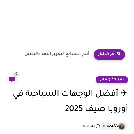
16 نوع اكل يقلل الانتفاخ - و 8 اطعمه تسبب...
📁 آخر الأخبار
0
سياحة وسفر
✈️ أفضل الوجهات السياحية في
أوروبا صيف 2025
moza777
منذ عام