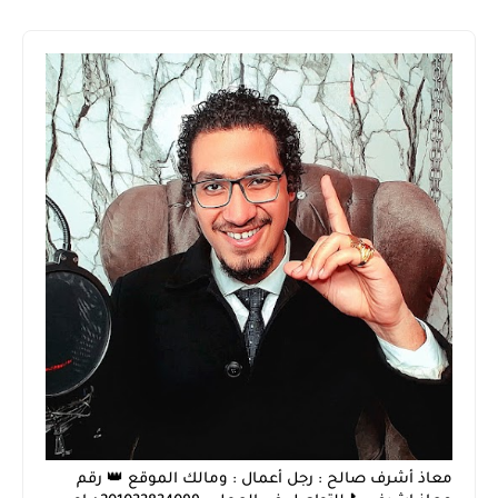
معاذ أشرف صالح : رجل أعمال : ومالك الموقع 👑 رقم