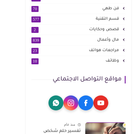
فن طهي
70
قسم التقنية
577
قصص وحكايات
2
مال وأعمال
839
مراجعات هواتف
23
وظائف
10
مواقع التواصل الاجتماعي
منذ عام
تفسير حلم شخص