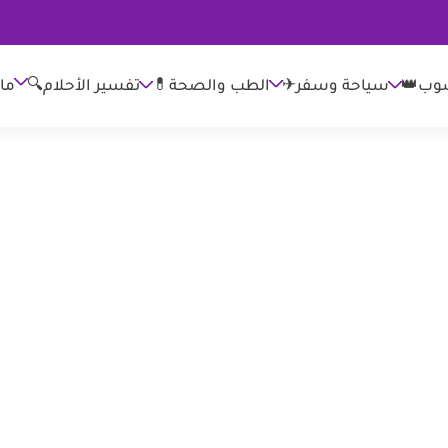
وب👑
الطب والصحة💊
تفسير الأحلام🔍
ما
سياحة وسفر✈