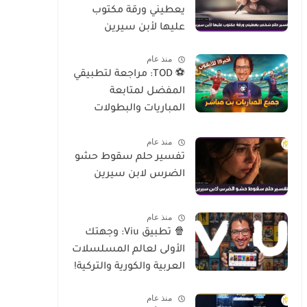
يعطيني ورقة مكتوب
عليها لأبن سيرين
منذ عام
⚽ TOD: مراجعة لتطبيقي
المفضل لمتابعة
المباريات والبطولات
العالمية على الموبايل
منذ عام
تفسير حلم سقوط حشو
الضرس لابن سيرين
منذ عام
🍿 تطبيق Viu: وجهتك
الأولى لعالم المسلسلات
العربية والكورية والتركية!
منذ عام