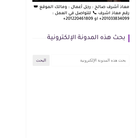
معاذ أشرف صالح : رجل أعمال : ومالك الموقع 👑
رقم معاذ اشرف 📞 للتواصل في العمل :
201033834099+ او 201220461809+
بحث هذه المدونة الإلكترونية