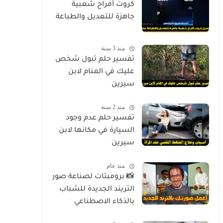
كروت أفراح شعبية
جاهزة للتعديل والطباعة
منذ 3 سنة
تفسير حلم تبول شخص
عليك في المنام لابن
سيرين
منذ 2 سنة
تفسير حلم عدم وجود
السيارة في مكانها لابن
سيرين
منذ عام
📸 برومبتات لصناعة صور
التريند الجديدة للشباب
بالذكاء الاصطناعي