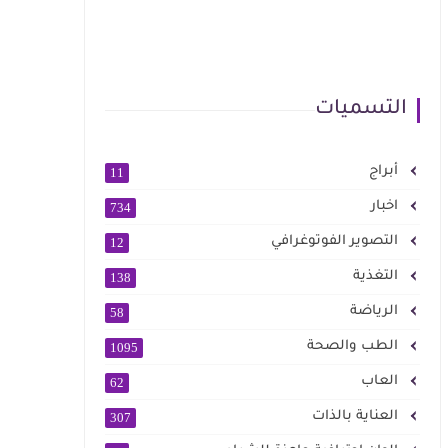
التسميات
أبراج
11
اخبار
734
التصوير الفوتوغرافي
12
التغذية
138
الرياضة
58
الطب والصحة
1095
العاب
62
العناية بالذات
307