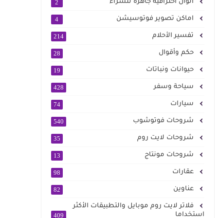
الوان احترافية جاهزة للشراء
2
اماكن تصوير فوتوسيشن
4
تفسير الأحلام
214
حكم وأقوال
28
حيوانات ونباتات
19
سياحة وسفر
428
سيارات
74
شروحات فوتوشوب
540
شروحات لايت روم
35
شروحات مونتاج
13
عقارات
98
عناوين
82
فلاتر لايت روم موبايل والتطبيقات الأكثر
استخداما
409