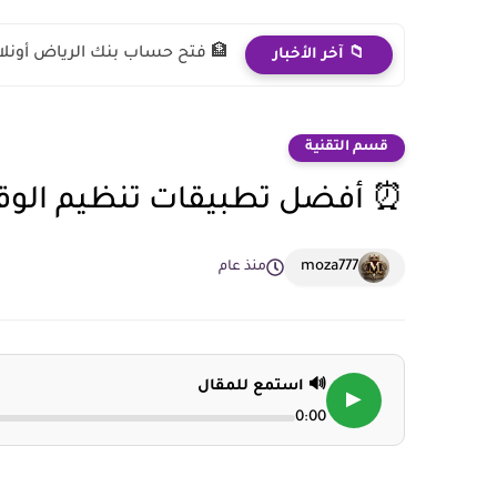
🏦 فتح حساب بنك الرياض أونلاين 2026: هل يستاهل فعل
📁 آخر الأخبار
قسم التقنية
⏰ أفضل تطبيقات تنظيم الوقت
moza777
منذ عام
🔊 استمع للمقال
▶
0:00