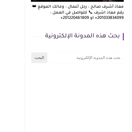
معاذ أشرف صالح : رجل أعمال : ومالك الموقع 👑
رقم معاذ اشرف 📞 للتواصل في العمل :
201033834099+ او 201220461809+
بحث هذه المدونة الإلكترونية