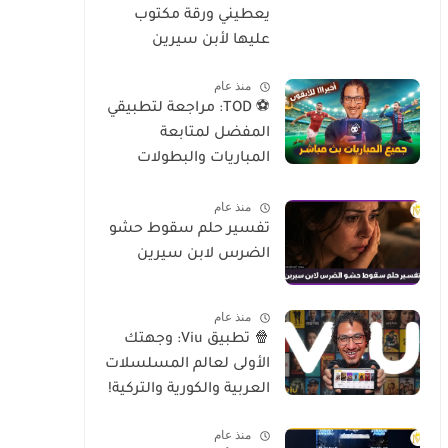
يعطيني ورقة مكتوب
عليها لأبن سيرين
منذ عام
⚽ TOD: مراجعة لتطبيقي
المفضل لمتابعة
المباريات والبطولات
العالمية على الموبايل
منذ عام
تفسير حلم سقوط حشو
الضرس لابن سيرين
منذ عام
🍿 تطبيق Viu: وجهتك
الأولى لعالم المسلسلات
العربية والكورية والتركية!
منذ عام