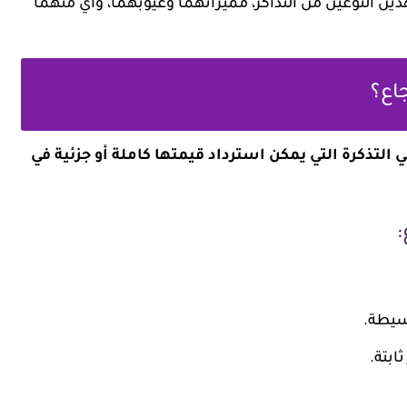
 النوعين من التذاكر، مميزاتهما وعيوبهما، وأي منهما
جاع؟
رة القابلة للاسترجاع (Refundable Ticket) هي التذكرة التي يمكن استرداد قيمتها كاملة أو جزئية في
:
بسيطة.
ابتة.