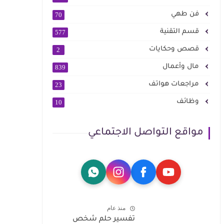
فن طهي
70
قسم التقنية
577
قصص وحكايات
2
مال وأعمال
839
مراجعات هواتف
23
وظائف
10
مواقع التواصل الاجتماعي
منذ عام
تفسير حلم شخص