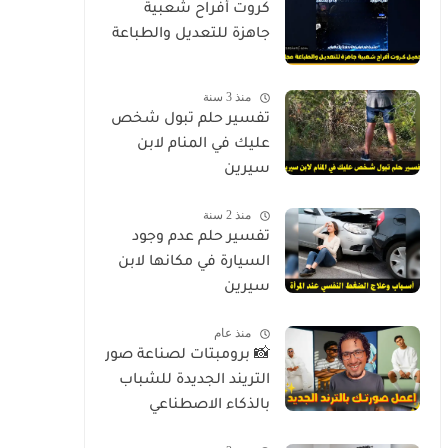
كروت أفراح شعبية
جاهزة للتعديل والطباعة
منذ 3 سنة
تفسير حلم تبول شخص
عليك في المنام لابن
سيرين
منذ 2 سنة
تفسير حلم عدم وجود
السيارة في مكانها لابن
سيرين
منذ عام
📸 برومبتات لصناعة صور
التريند الجديدة للشباب
بالذكاء الاصطناعي