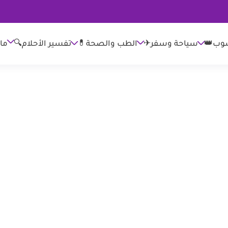
وب👑
الطب والصحة💊
تفسير الأحلام🔍
ما
سياحة وسفر✈