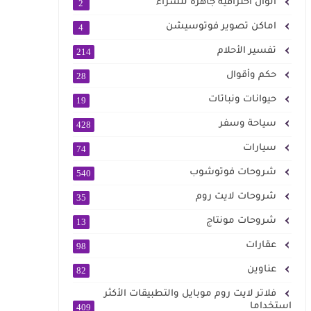
الوان احترافية جاهزة للشراء
2
اماكن تصوير فوتوسيشن
4
تفسير الأحلام
214
حكم وأقوال
28
حيوانات ونباتات
19
سياحة وسفر
428
سيارات
74
شروحات فوتوشوب
540
شروحات لايت روم
35
شروحات مونتاج
13
عقارات
98
عناوين
82
فلاتر لايت روم موبايل والتطبيقات الأكثر
استخداما
409