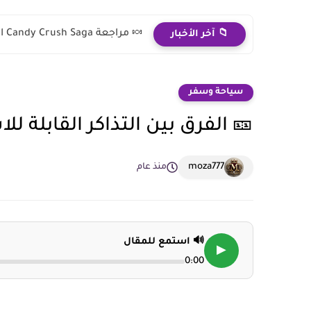
🍬 مراجعة Candy Crush Saga الرسمي 2026 — تجربة ألغاز...
📁 آخر الأخبار
سياحة وسفر
🎫 الفرق بين التذاكر القابلة لل
moza777
منذ عام
🔊 استمع للمقال
▶
0:00