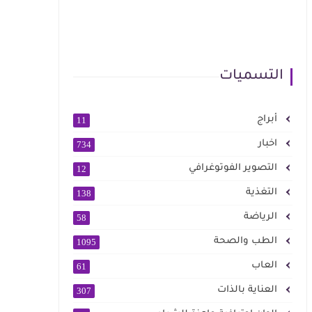
التسميات
أبراج
11
اخبار
734
التصوير الفوتوغرافي
12
التغذية
138
الرياضة
58
الطب والصحة
1095
العاب
61
العناية بالذات
307