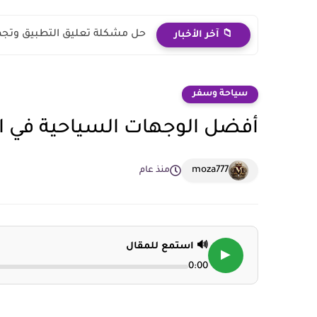
حل مشكلة تعليق التطبيق وتجميد
📁 آخر الأخبار
سياحة وسفر
أفضل الوجهات السياحية في ال
moza777
منذ عام
🔊 استمع للمقال
▶
0:00