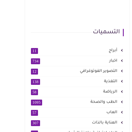
التسميات
أبراج
11
اخبار
734
التصوير الفوتوغرافي
12
التغذية
138
الرياضة
58
الطب والصحة
1095
العاب
57
العناية بالذات
307