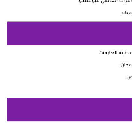
لتراث العالمي لليونسكو.
جمام.
فينة الغارقة".
مكان.
وص.