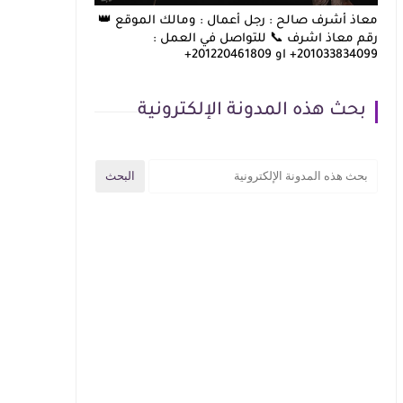
معاذ أشرف صالح : رجل أعمال : ومالك الموقع 👑
رقم معاذ اشرف 📞 للتواصل في العمل :
201033834099+ او 201220461809+
بحث هذه المدونة الإلكترونية