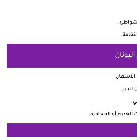
لشواطئ.
لثقافة.
ليونان
الأسعار.
 الجزر.
ي.
ت للهدوء أو المغامرة.