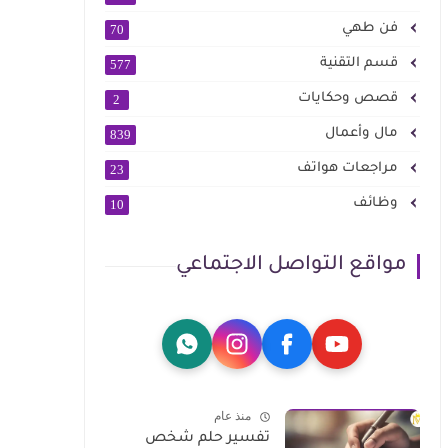
فن طهي
70
قسم التقنية
577
قصص وحكايات
2
مال وأعمال
839
مراجعات هواتف
23
وظائف
10
مواقع التواصل الاجتماعي
منذ عام
تفسير حلم شخص