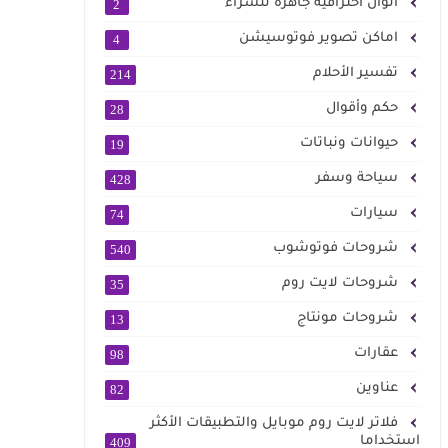
الوان احترافية جاهزة للشراء
2
اماكن تصوير فوتوسيشن
4
تفسير الأحلام
214
حكم وأقوال
28
حيوانات ونباتات
19
سياحة وسفر
428
سيارات
74
شروحات فوتوشوب
540
شروحات لايت روم
35
شروحات مونتاج
13
عقارات
98
عناوين
82
فلاتر لايت روم موبايل والتطبيقات الأكثر
استخداما
409