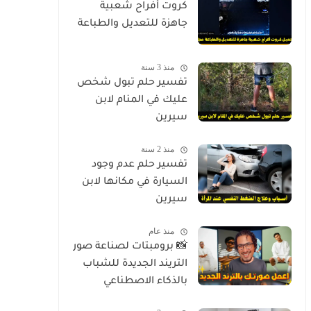
كروت أفراح شعبية
جاهزة للتعديل والطباعة
منذ 3 سنة
تفسير حلم تبول شخص
عليك في المنام لابن
سيرين
منذ 2 سنة
تفسير حلم عدم وجود
السيارة في مكانها لابن
سيرين
منذ عام
📸 برومبتات لصناعة صور
التريند الجديدة للشباب
بالذكاء الاصطناعي