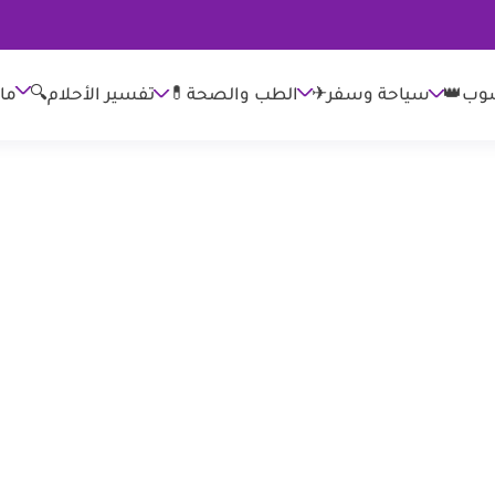
وب👑
الطب والصحة💊
تفسير الأحلام🔍
ما
سياحة وسفر✈