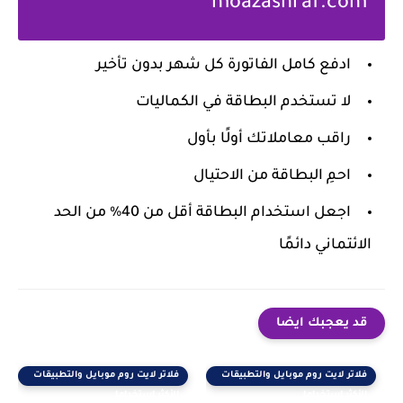
moazashraf.com
ادفع كامل الفاتورة كل شهر بدون تأخير
لا تستخدم البطاقة في الكماليات
راقب معاملاتك أولًا بأول
احمِ البطاقة من الاحتيال
اجعل استخدام البطاقة أقل من 40% من الحد
الائتماني دائمًا
قد يعجبك ايضا
فلاتر لايت روم موبايل والتطبيقات
فلاتر لايت روم موبايل والتطبيقات
الأكثر استخداما
الأكثر استخداما