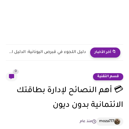
الحضارات العربية التي تجذب السياح إلي السياحة
📁 آخر الأخبار
0
قسم التقنية
💳 أهم النصائح لإدارة بطاقتك
الائتمانية بدون ديون
moza777
منذ عام