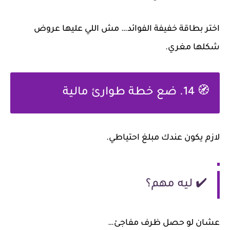
اختر بطاقة خفيفة الفوائد… مش اللي عليها عروض
شكلها مغري.
🧭
14. ضع خطة طوارئ مالية
لازم يكون عندك مبلغ احتياطي.
✔️ ليه مهم؟
عشان لو حصل ظرف مفاجئ…