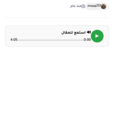
moza777
منذ عام
🔊 استمع للمقال
▶
4:05
0:00