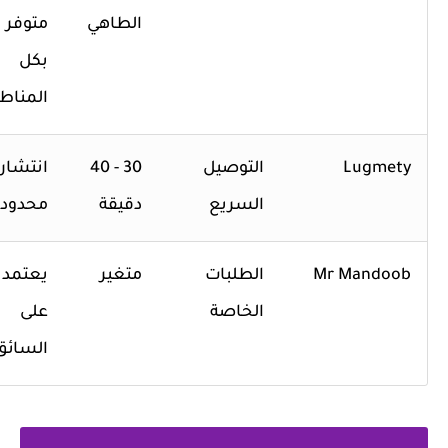
الطاهي
متوفر
بكل
المناطق
Lugmety
التوصيل
30 - 40
انتشار
السريع
دقيقة
محدود
Mr Mandoob
الطلبات
متغير
يعتمد
الخاصة
على
السائق