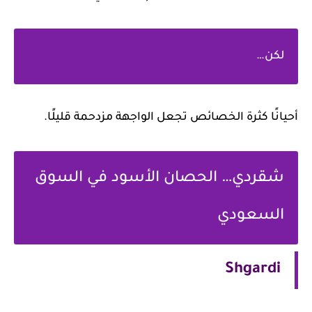
لكن…
انًا كثرة الخصائص تجعل الواجهة مزدحمة قليلًا.
شقردي… الحصان الأسود في السوق
السعودي
Shgardi