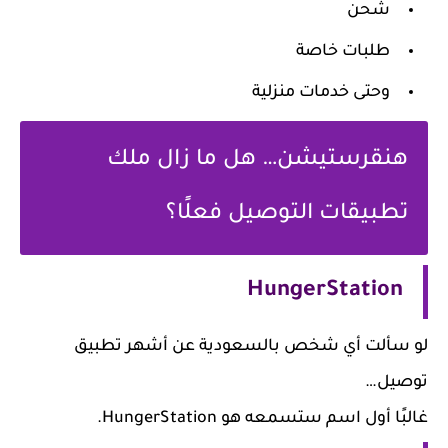
شحن
طلبات خاصة
وحتى خدمات منزلية
هنقرستيشن… هل ما زال ملك
تطبيقات التوصيل فعلًا؟
HungerStation
 سألت أي شخص بالسعودية عن أشهر تطبيق
صيل…
بًا أول اسم ستسمعه هو HungerStation.