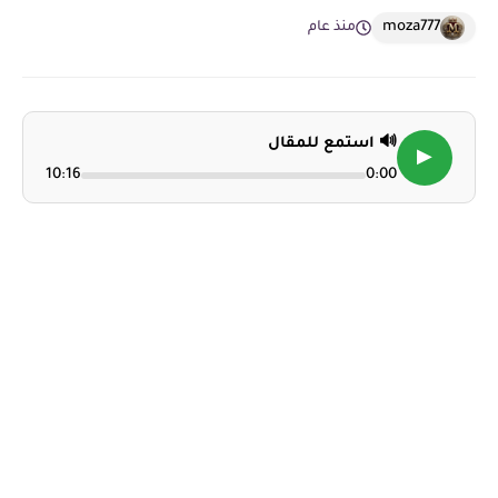
moza777
منذ عام
🔊 استمع للمقال
▶
10:16
0:00