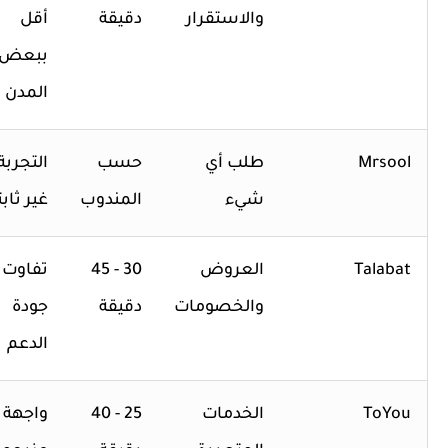
والاستقرار
دقيقة
أقل
ببعض
المدن
Mrsool
طلب أي
حسب
التجربة
شيء
المندوب
غير ثابتة
Talabat
العروض
30 - 45
تفاوت
والخصومات
دقيقة
جودة
الدعم
ToYou
الخدمات
25 - 40
واجهة