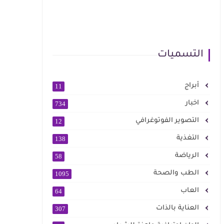
التسميات
أبراج
11
اخبار
734
التصوير الفوتوغرافي
12
التغذية
138
الرياضة
58
الطب والصحة
1095
العاب
64
العناية بالذات
307