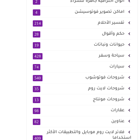
الوان احترافية جاهزة للشراء
2
اماكن تصوير فوتوسيشن
4
تفسير الأحلام
214
حكم وأقوال
28
حيوانات ونباتات
19
سياحة وسفر
428
سيارات
74
شروحات فوتوشوب
540
شروحات لايت روم
35
شروحات مونتاج
13
عقارات
98
عناوين
82
فلاتر لايت روم موبايل والتطبيقات الأكثر
استخداما
409