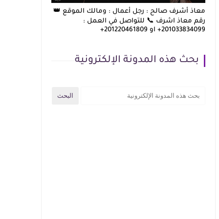
معاذ أشرف صالح : رجل أعمال : ومالك الموقع 👑
رقم معاذ اشرف 📞 للتواصل في العمل :
201033834099+ او 201220461809+
بحث هذه المدونة الإلكترونية