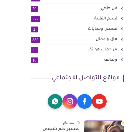
فن طهي
70
قسم التقنية
577
قصص وحكايات
2
مال وأعمال
839
مراجعات هواتف
23
وظائف
10
مواقع التواصل الاجتماعي
منذ عام
تفسير حلم شخص