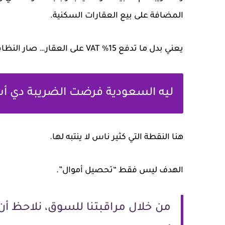
المضافة على بيع العقارات السكنية.
يعني بدل ما تدفع 15% VAT على العقار… صار النظام يعتمد ضريبة تصرفات عقارية ثابتة 5%.
ليه السعودية فرضت الضريبة دي أس
هنا النقطة التي كثير ناس لا ينتبه لها.
الهدف ليس فقط “تحصيل أموال”.