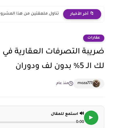
تناول ملعقتين من هذا المشروب
📁 آخر الأخبار
عقارات
لك الـ 5% بدون لف ودوران
moza777
منذ عام
🔊 استمع للمقال
▶
0:00