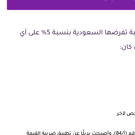
ضريبة التصرفات العقارية هي ضريبة تفرضها السعودية بنسبة 5% على أي
 كان:
خص لآخر
والضريبة تم تطبيقها رسميًا بموجب الأمر الملكي رقم (أ/84)، وأصبحت بديلًا عن تطبيق ضريبة القيمة