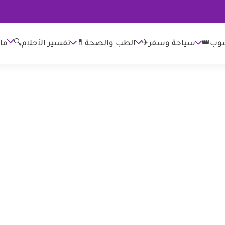
وب👑
الطب والصحة💊
تفسير الأحلام🔍
ما
سياحة وسفر✈