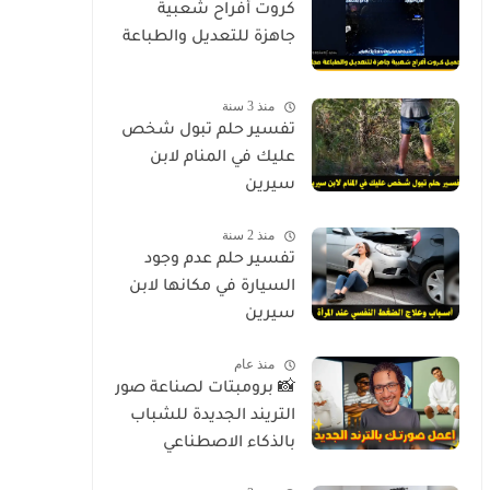
كروت أفراح شعبية
جاهزة للتعديل والطباعة
منذ 3 سنة
تفسير حلم تبول شخص
عليك في المنام لابن
سيرين
منذ 2 سنة
تفسير حلم عدم وجود
السيارة في مكانها لابن
سيرين
منذ عام
📸 برومبتات لصناعة صور
التريند الجديدة للشباب
بالذكاء الاصطناعي