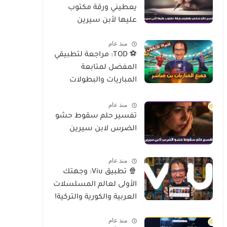
يعطيني ورقة مكتوب
عليها لأبن سيرين
منذ عام
⚽ TOD: مراجعة لتطبيقي
المفضل لمتابعة
المباريات والبطولات
العالمية على الموبايل
منذ عام
تفسير حلم سقوط حشو
الضرس لابن سيرين
منذ عام
🍿 تطبيق Viu: وجهتك
الأولى لعالم المسلسلات
العربية والكورية والتركية!
منذ عام