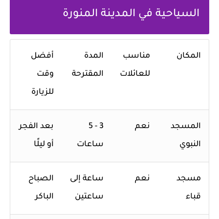
السياحية في المدينة المنورة
المكان
مناسب
المدة
أفضل
للعائلات
المقترحة
وقت
للزيارة
المسجد
نعم
3 - 5
بعد الفجر
النبوي
ساعات
أو ليلًا
مسجد
نعم
ساعة إلى
الصباح
قباء
ساعتين
الباكر