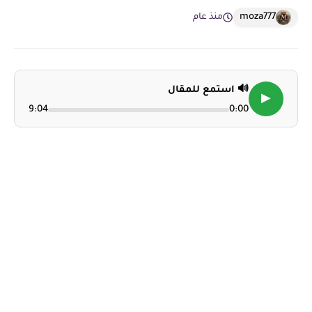
moza777
منذ عام
🔊 استمع للمقال
▶
9:04
0:00