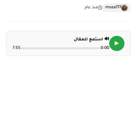
moza777
منذ عام
🔊 استمع للمقال
▶
7:55
0:00