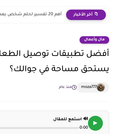
أهم 20 تفسير لحلم شخص يعطيني ورقة مكتوب عليها لامرأة...
📁 آخر الأخبار
مال وأعمال
يستحق مساحة في جوالك؟
moza777
منذ عام
🔊 استمع للمقال
▶
0:00