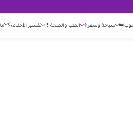
وب👑
الطب والصحة💊
تفسير الأحلام🔍
ما
سياحة وسفر✈