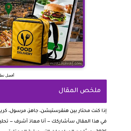
أفضل تطب
ملخص المقال
إذا كنت محتار بين هنقرستيشن، جاهز، مرسول، كريم 
في هذا المقال سأشاركك — أنا معاذ أشرف — تحليل