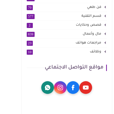
فن طهي
70
قسم التقنية
577
قصص وحكايات
2
مال وأعمال
839
مراجعات هواتف
23
وظائف
10
مواقع التواصل الاجتماعي