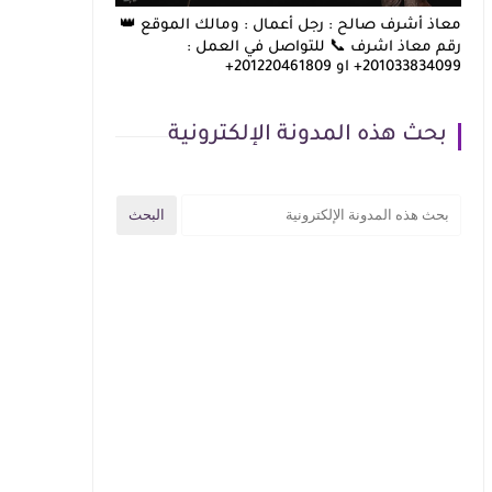
معاذ أشرف صالح : رجل أعمال : ومالك الموقع 👑
رقم معاذ اشرف 📞 للتواصل في العمل :
201033834099+ او 201220461809+
بحث هذه المدونة الإلكترونية