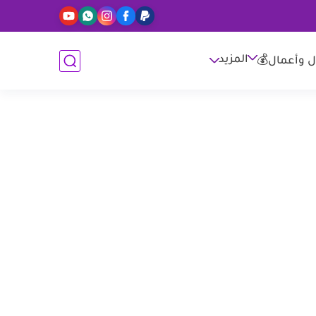
المزيد
ل وأعمال💰