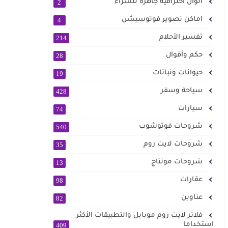
الوان احترافية جاهزة للشراء
2
اماكن تصوير فوتوسيشن
4
تفسير الأحلام
214
حكم وأقوال
28
حيوانات ونباتات
19
سياحة وسفر
428
سيارات
74
شروحات فوتوشوب
540
شروحات لايت روم
35
شروحات مونتاج
13
عقارات
98
عناوين
82
فلاتر لايت روم موبايل والتطبيقات الأكثر
استخداما
409