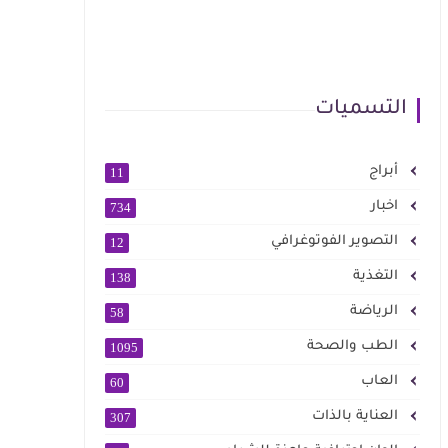
التسميات
أبراج
11
اخبار
734
التصوير الفوتوغرافي
12
التغذية
138
الرياضة
58
الطب والصحة
1095
العاب
60
العناية بالذات
307