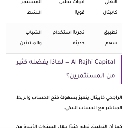
الأهلي
أدوات تحليل
المستثمر
كابيتال
قوية
النشط
تطبيق
تجربة استخدام
الشباب
سهم
حديثة
والمبتدئين
Al Rajhi Capital — لماذا يفضله كثير
من المستثمرين؟
الراجحي كابيتال يتميز بسهولة فتح الحساب والربط
المباشر مع الحساب البنكي.
كما أن التطبيق تطور كثيرًا خلال السنوات الأخيرة من