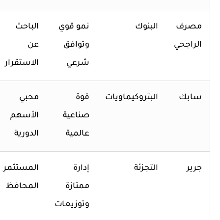
مصرف
البنوك
نمو قوي
الباحث
الراجحي
وتوافق
عن
شرعي
الاستقرار
سابك
البتروكيماويات
قوة
محبي
صناعية
الأسهم
عالمية
الدورية
جرير
التجزئة
إدارة
المستثمر
ممتازة
المحافظ
وتوزيعات