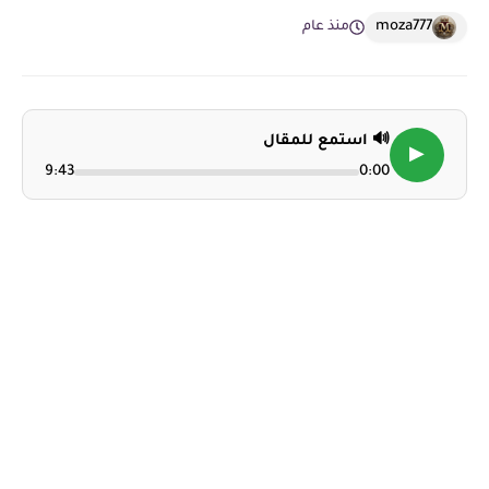
moza777
منذ عام
🔊 استمع للمقال
▶
9:43
0:00