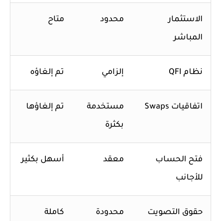
الاستثمار
محدود
متاح
المباشر
نظام QFI
إلزامي
تم إلغاؤه
اتفاقيات Swaps
مستخدمة
تم إلغاؤها
بكثرة
فتح الحساب
معقد
أسهل بكثير
للأجانب
حقوق التصويت
محدودة
كاملة