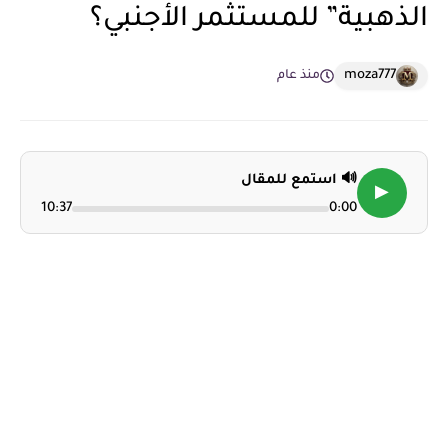
الذهبية” للمستثمر الأجنبي؟
moza777
منذ عام
🔊 استمع للمقال
▶
10:37
0:00