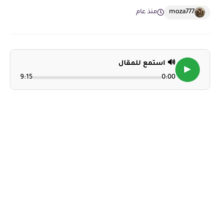
moza777
منذ عام
🔊 استمع للمقال
▶
9:15
0:00