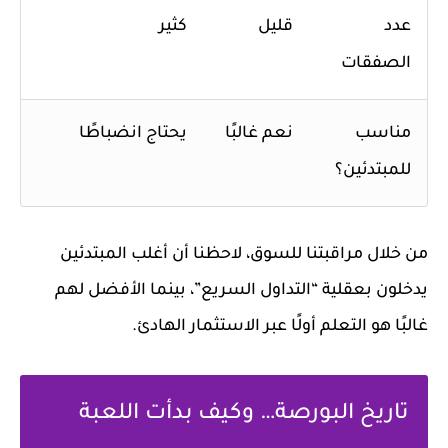
عدد
قليل
كثير
الصفقات
مناسب
نعم غالبًا
يحتاج انضباطًا
للمبتدئين؟
من خلال مراقبتنا للسوق، لاحظنا أن أغلب المبتدئين
يدخلون بعقلية “التداول السريع”، بينما الأفضل لهم
غالبًا هو التعلم أولًا عبر الاستثمار الهادئ.
تاريخ البورصة… وكيف بدأت اللعبة