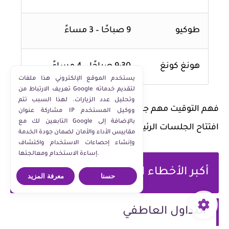
طوكيو
9 صباحًا – 3 مساءً
هونغ كونغ
9:30 صباحًا – 4 مساءً
يستخدم الموقع الإلكتروني هذا ملفات
تعريف الارتباط من Google لتقديم خدماته
وتحليل عدد الزيارات. لهذا السبب تتم
فهم التوقيت مهم جدًا لأن السوق يتحرك بقوة وقت
مشاركة عنوان IP ووكيل المستخدم
التابعين لك مع Google بالإضافة إلى
افتتاح الجلسات الرئيسية.
مقاييس الأداء والأمان لضمان جودة الخدمة
وإنشاء إحصاءات الاستخدام واكتشاف
إساءة الاستخدام ومعالجتها.
أكبر الأخطاء التي تدمر المبتدئين
حسنا
معرفة المزيد
التداول العاطفي