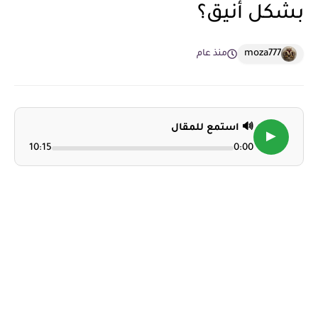
بشكل أنيق؟
moza777
منذ عام
🔊 استمع للمقال
▶
10:15
0:00