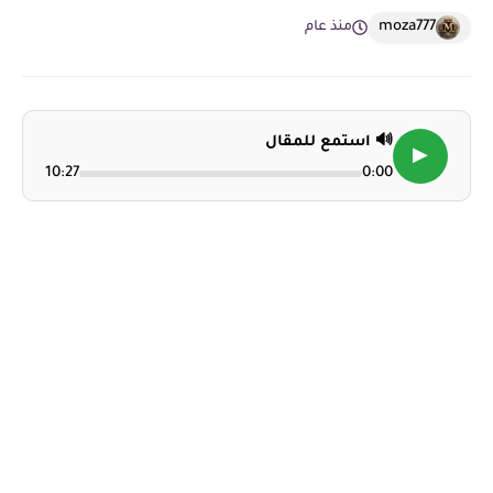
moza777
منذ عام
🔊 استمع للمقال
▶
10:27
0:00