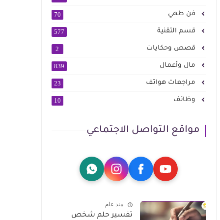
فن طهي
70
قسم التقنية
577
قصص وحكايات
2
مال وأعمال
839
مراجعات هواتف
23
وظائف
10
مواقع التواصل الاجتماعي
منذ عام
تفسير حلم شخص