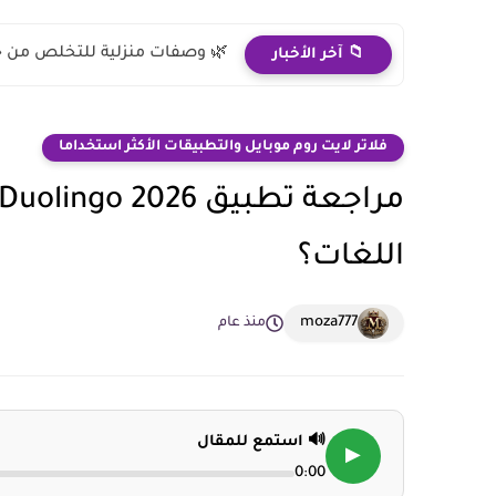
🌿 وصفات منزلية للتخلص من ح
📁 آخر الأخبار
فلاتر لايت روم موبايل والتطبيقات الأكثر استخداما
اللغات؟
moza777
منذ عام
🔊 استمع للمقال
▶
0:00