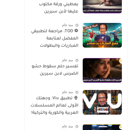
يعطيني ورقة مكتوب
عليها لأبن سيرين
منذ عام
⚽ TOD: مراجعة لتطبيقي
المفضل لمتابعة
المباريات والبطولات
العالمية على الموبايل
منذ عام
تفسير حلم سقوط حشو
الضرس لابن سيرين
منذ عام
🍿 تطبيق Viu: وجهتك
الأولى لعالم المسلسلات
العربية والكورية والتركية!
منذ عام