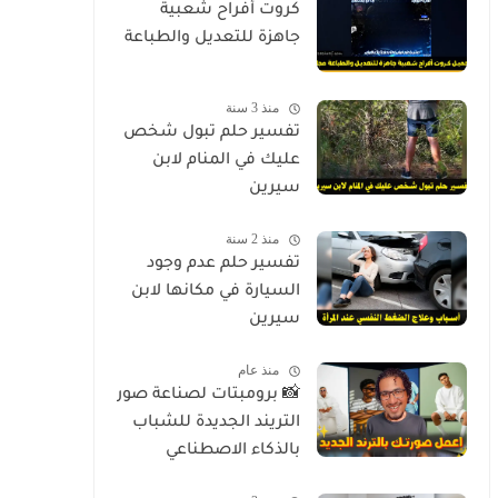
كروت أفراح شعبية
جاهزة للتعديل والطباعة
منذ 3 سنة
تفسير حلم تبول شخص
عليك في المنام لابن
سيرين
منذ 2 سنة
تفسير حلم عدم وجود
السيارة في مكانها لابن
سيرين
منذ عام
📸 برومبتات لصناعة صور
التريند الجديدة للشباب
بالذكاء الاصطناعي