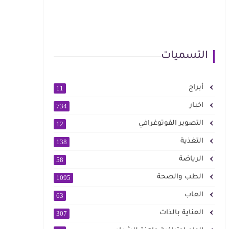
التسميات
أبراج
11
اخبار
734
التصوير الفوتوغرافي
12
التغذية
138
الرياضة
58
الطب والصحة
1095
العاب
63
العناية بالذات
307