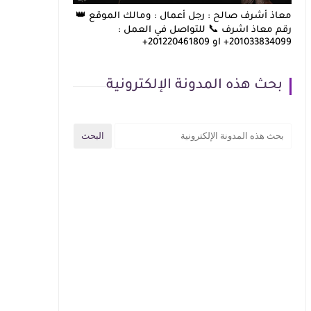
معاذ أشرف صالح : رجل أعمال : ومالك الموقع 👑
رقم معاذ اشرف 📞 للتواصل في العمل :
201033834099+ او 201220461809+
بحث هذه المدونة الإلكترونية