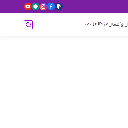
المزيد
ل وأعمال💰