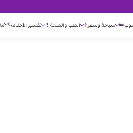
وب👑
الطب والصحة💊
تفسير الأحلام🔍
ما
سياحة وسفر✈