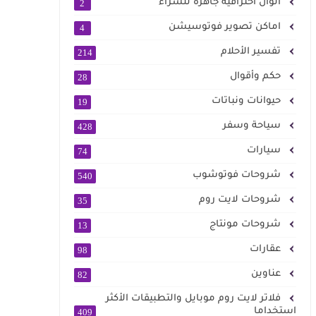
الوان احترافية جاهزة للشراء
2
اماكن تصوير فوتوسيشن
4
تفسير الأحلام
214
حكم وأقوال
28
حيوانات ونباتات
19
سياحة وسفر
428
سيارات
74
شروحات فوتوشوب
540
شروحات لايت روم
35
شروحات مونتاج
13
عقارات
98
عناوين
82
فلاتر لايت روم موبايل والتطبيقات الأكثر
استخداما
409