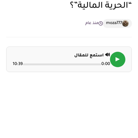
“الحرية المالية”؟
moza777
منذ عام
🔊 استمع للمقال
▶
10:39
0:00