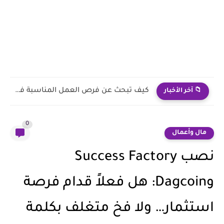
الشروط والإجراءات اللازمة للعمل في الإمارات
📁 آخر الأخبار
0
مال وأعمال
نصب Success Factory
وDagcoin: هل فعلاً قدام فرصة
استثمار… ولا فخ متغلف بكلمة