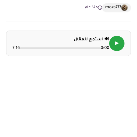
moza777
منذ عام
🔊 استمع للمقال
▶
7:16
0:00