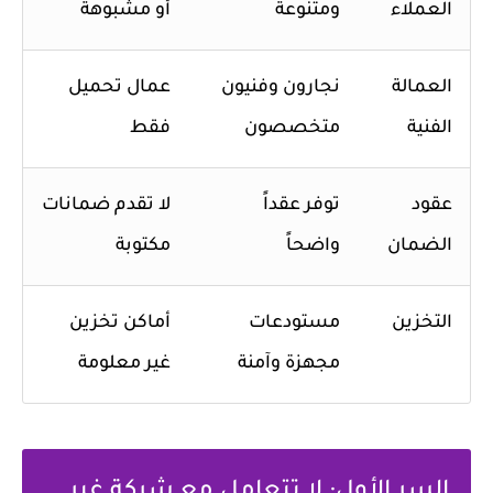
العملاء
ومتنوعة
أو مشبوهة
العمالة
نجارون وفنيون
عمال تحميل
الفنية
متخصصون
فقط
عقود
توفر عقداً
لا تقدم ضمانات
الضمان
واضحاً
مكتوبة
التخزين
مستودعات
أماكن تخزين
مجهزة وآمنة
غير معلومة