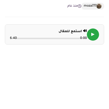
moza777
منذ عام
🔊 استمع للمقال
▶
6:40
0:00