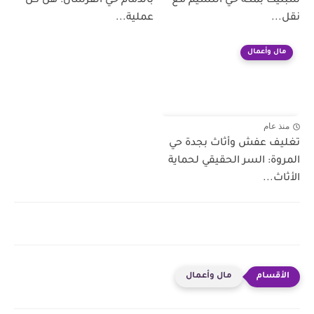
سبليت بمكة حي النسيم مع
بالدمام حي الفرسان: هل كل
نقل...
عملية...
مال وأعمال
منذ عام
تغليف عفش وأثاث بجدة حي
المروة: السر الحقيقي لحماية
الأثاث...
مال وأعمال