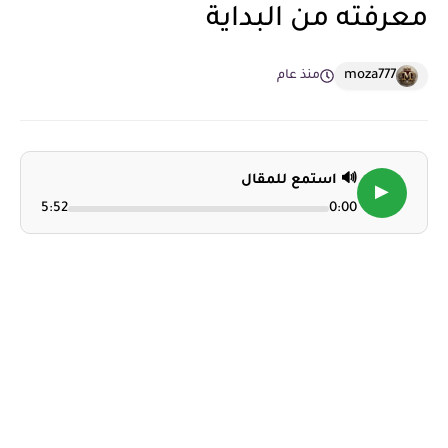
معرفته من البداية
moza777
منذ عام
🔊 استمع للمقال
▶
5:52
0:00